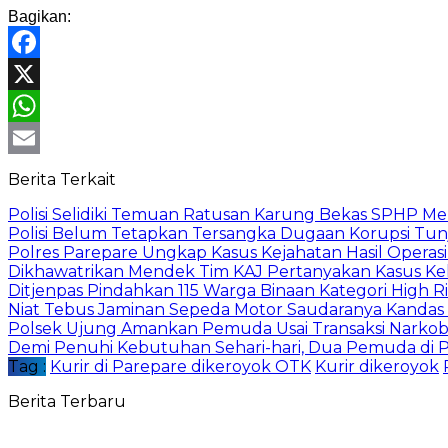
Bagikan:
Facebook
X
WhatsApp
Email
Berita Terkait
Polisi Selidiki Temuan Ratusan Karung Bekas SPHP M
Polisi Belum Tetapkan Tersangka Dugaan Korupsi T
Polres Parepare Ungkap Kasus Kejahatan Hasil Operas
Dikhawatrikan Mendek Tim KAJ Pertanyakan Kasus Kek
Ditjenpas Pindahkan 115 Warga Binaan Kategori High 
Niat Tebus Jaminan Sepeda Motor Saudaranya Kandas H
Polsek Ujung Amankan Pemuda Usai Transaksi Narko
Demi Penuhi Kebutuhan Sehari-hari, Dua Pemuda di P
Tag :
Kurir di Parepare dikeroyok OTK
Kurir dikeroyok
Berita Terbaru