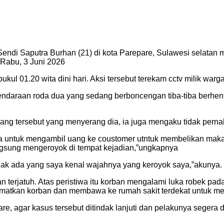
endi Saputra Burhan (21) di kota Parepare, Sulawesi selatan
Rabu, 3 Juni 2026
pukul 01.20 wita dini hari. Aksi tersebut terekam cctv milik warg
endaraan roda dua yang sedang berboncengan tiba-tiba berhen
ang tersebut yang menyerang dia, ia juga mengaku tidak per
tnya untuk mengambil uang ke coustomer utntuk membelikan maka
gsung mengeroyok di tempat kejadian,”ungkapnya
dak ada yang saya kenal wajahnya yang keroyok saya,”akunya.
terjatuh. Atas peristiwa itu korban mengalami luka robek pada 
lamatkan korban dan membawa ke rumah sakit terdekat untuk 
e, agar kasus tersebut ditindak lanjuti dan pelakunya segera di