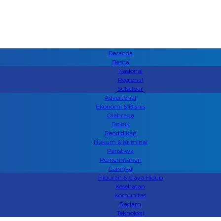
Beranda
Berita
Nasional
Regional
Sulselbar
Advertorial
Ekonomi & Bisnis
Olahraga
Politik
Pendidikan
Hukum & Kriminal
Peristiwa
Pemerintahan
Lainnya
Hiburan & Gaya Hidup
Kesehatan
Komunitas
Ragam
Teknologi