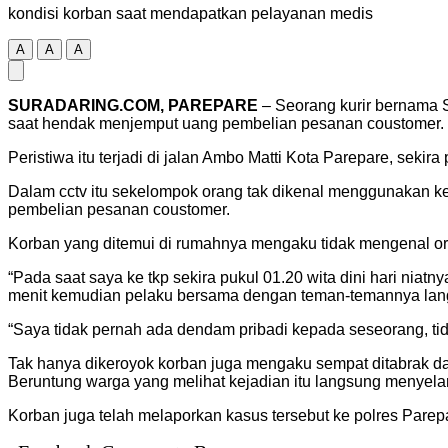
kondisi korban saat mendapatkan pelayanan medis
A
A
A
SURADARING.COM, PAREPARE
– Seorang kurir bernama S
saat hendak menjemput uang pembelian pesanan coustomer. 
Peristiwa itu terjadi di jalan Ambo Matti Kota Parepare, sekira 
Dalam cctv itu sekelompok orang tak dikenal menggunakan k
pembelian pesanan coustomer.
Korban yang ditemui di rumahnya mengaku tidak mengenal or
“Pada saat saya ke tkp sekira pukul 01.20 wita dini hari nia
menit kemudian pelaku bersama dengan teman-temannya lan
“Saya tidak pernah ada dendam pribadi kepada seseorang, ti
Tak hanya dikeroyok korban juga mengaku sempat ditabrak dan 
Beruntung warga yang melihat kejadian itu langsung menye
Korban juga telah melaporkan kasus tersebut ke polres Parepar