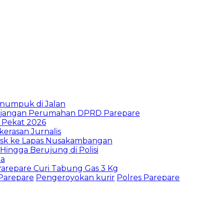
enumpuk di Jalan
unjangan Perumahan DPRD Parepare
i Pekat 2026
erasan Jurnalis
Risk ke Lapas Nusakambangan
ingga Berujung di Polisi
ba
arepare Curi Tabung Gas 3 Kg
Parepare
Pengeroyokan kurir
Polres Parepare