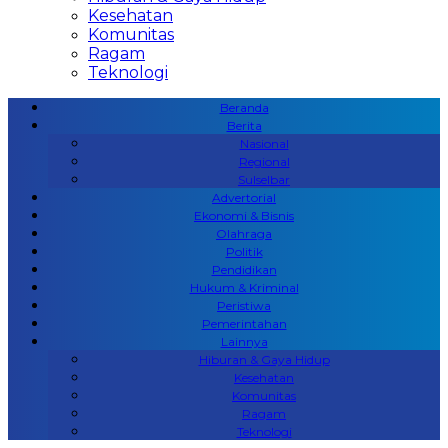
Kesehatan
Komunitas
Ragam
Teknologi
Beranda
Berita
Nasional
Regional
Sulselbar
Advertorial
Ekonomi & Bisnis
Olahraga
Politik
Pendidikan
Hukum & Kriminal
Peristiwa
Pemerintahan
Lainnya
Hiburan & Gaya Hidup
Kesehatan
Komunitas
Ragam
Teknologi