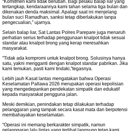
“Komitmen kami tidak berubah. Bagi pelaku balap liar yang
tertangkap, kendaraannya kami tahan selama tiga bulan dan
dikenakan denda maksimal. Apalagi saat ini menjelang
bulan suci Ramadhan, sanksi tetap diberlakukan tanpa
pengecualian,” ujarnya.
Selain balap liar, Sat Lantas Polres Parepare juga menaruh
perhatian serius terhadap penggunaan knalpot tidak sesuai
standar atau knalpot brong yang kerap meresahkan
masyarakat.
“Tidak ada kompromi untuk knalpot brong. Solusinya hanya
satu, yakni mengganti dengan knalpot standar pabrikan. Jika
kami temukan, pasti kami tindaki,”tegasnya.
Lebih jauh Kasat lantas mengatakan bahwa Operasi
Keselamatan Pallawa 2026 merupakan operasi kepolisian
yang mengedepankan pendekatan simpatik dan edukatif
kepada masyarakat pengguna jalan.
Meski demikian, penindakan tetap dilakukan terhadap
pelanggaran yang tampak secara kasat mata dan berpotensi
membahayakan keselamatan.
“Operasi ini memang berkarakter simpatik, namun
pelanggaran lalu lintas yang terlihat langsung tetap kami