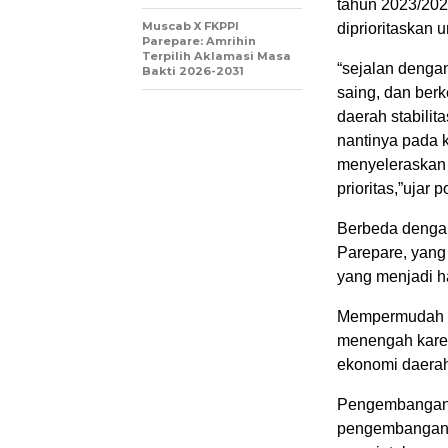
tahun 2023/202
Muscab X FKPPI
diprioritaskan 
Parepare: Amrihin
Terpilih Aklamasi Masa
“sejalan denga
Bakti 2026-2031
saing, dan ber
daerah stabili
nantinya pada 
menyeleraskan 
prioritas,”ujar p
Berbeda dengan
Parepare, yang
yang menjadi h
Mempermudah in
menengah kare
ekonomi daerah
Pengembangan 
pengembangan 