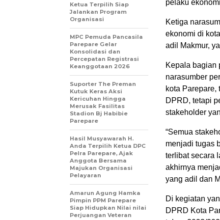
pelaku ekonomi
Ketua Terpilih Siap
Jalankan Program
Organisasi
Ketiga narasum
ekonomi di kot
MPC Pemuda Pancasila
Parepare Gelar
adil Makmur, ya
Konsolidasi dan
Percepatan Registrasi
Kepala bagian 
Keanggotaan 2026
narasumber pe
Suporter The Preman
kota Parepare,
Kutuk Keras Aksi
Kericuhan Hingga
DPRD, tetapi p
Merusak Fasilitas
stakeholder ya
Stadion Bj Habibie
Parepare
“Semua stakeho
Hasil Musyawarah H.
menjadi tugas
Anda Terpilih Ketua DPC
Pelra Parepare, Ajak
terlibat secar
Anggota Bersama
akhirnya menja
Majukan Organisasi
Pelayaran
yang adil dan M
Amarun Agung Hamka
Di kegiatan ya
Pimpin PPM Parepare
Siap Hidupkan Nilai nilai
DPRD Kota Par
Perjuangan Veteran