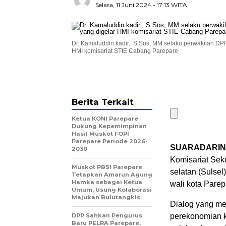
Selasa, 11 Juni 2024
- 17:13 WITA
Dr. Kamaluddin kadir., S.Sos, MM selaku perwakilan D
HMI komisariat STIE Cabang Parepare
Berita Terkait
Ketua KONI Parepare
Dukung Kepemimpinan
Hasil Muskot FOPI
Parepare Periode 2026-
SUARADARIN
2030
Komisariat Sek
Muskot PBSI Parepare
selatan (Sulse
Tetapkan Amarun Agung
Hamka sebagai Ketua
wali kota Parep
Umum, Usung Kolaborasi
Majukan Bulutangkis
Dialog yang me
DPP Sahkan Pengurus
perekonomian k
Baru PELRA Parepare,