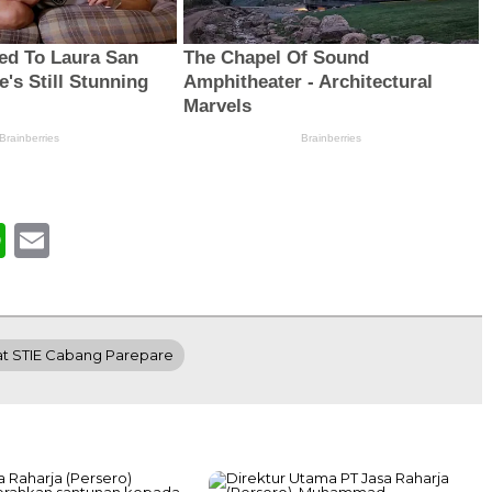
book
WhatsApp
Email
at STIE Cabang Parepare