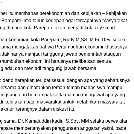
.
ber itu membahas perekonomian dan kebijakan – kebijakan
a Parepare lima tahun kedepan agar tercapainya masyarakat
ng dimana kota Parepare akan menjadi kota city smart.
perekonomian kota Parepare, Rudy M,SS. M.Ec.Dev, selaku
rtama mengatakan bahwa Pertumbuhan ekonomi khususnya
 tidak hanya manjadi tanggung jawab pemerintah ataupun
ertumbuhan ekonomi ini harusnya melibatkan semua
ng ada, dan menjadi tanggung jawab bersama.
lder diharapkan terlibat sesuai dengan apa yang seharusnya
 bersama dan diharapkan teman-teman mahasiswa mampu
a langsung dan berdampak serta mampu mengawal apa yang
di kebijakan bagi masyarakat untuk melahirkan masyarakat
akmur,”terangnya dalam diskusi itu.
ng sama, Dr. Kamaluddin kadir., S.Sos, MM selaku perwakilan
epare mempertanyakan penggunaan anggaran yakni, pada