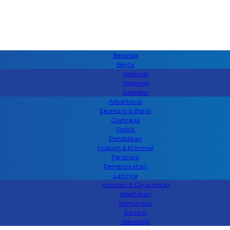
Beranda
Berita
Nasional
Regional
Sulselbar
Advertorial
Ekonomi & Bisnis
Olahraga
Politik
Pendidikan
Hukum & Kriminal
Peristiwa
Pemerintahan
Lainnya
Hiburan & Gaya Hidup
Kesehatan
Komunitas
Ragam
Teknologi