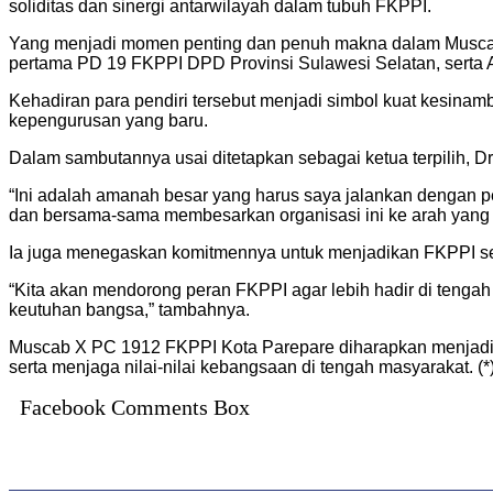
soliditas dan sinergi antarwilayah dalam tubuh FKPPI.
Yang menjadi momen penting dan penuh makna dalam Muscab ka
pertama PD 19 FKPPI DPD Provinsi Sulawesi Selatan, serta
Kehadiran para pendiri tersebut menjadi simbol kuat kesinamb
kepengurusan yang baru.
Dalam sambutannya usai ditetapkan sebagai ketua terpilih, D
“Ini adalah amanah besar yang harus saya jalankan dengan 
dan bersama-sama membesarkan organisasi ini ke arah yang l
Ia juga menegaskan komitmennya untuk menjadikan FKPPI seba
“Kita akan mendorong peran FKPPI agar lebih hadir di tenga
keutuhan bangsa,” tambahnya.
Muscab X PC 1912 FKPPI Kota Parepare diharapkan menjadi
serta menjaga nilai-nilai kebangsaan di tengah masyarakat. (*
Facebook Comments Box