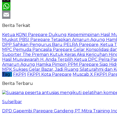
X
WhatsApp
Email
Berita Terkait
Ketua KONI Parepare Dukung Kepemimpinan Hasil Mu
Muskot PBSI Parepare Tetapkan Amarun Agung Hamka
DPP Sahkan Pengurus Baru PELRA Parepare, Ketua Ter
MPC Pemuda Pancasila Parepare Gelar Konsolidasi da
Suporter The Preman Kutuk Keras Aksi Kericuhan Hingg
Hasil Musyawarah H. Anda Terpilih Ketua DPC Pelra Pa
Amarun Agung Hamka Pimpin PPM Parepare Siap Hidupk
MPK Sukses Gelar Bazar, Jadi Ruang Silaturahmi dan Ko
Tag :
FKPPI
FKPPI Kota Parepare
Muscab X FKPPI Par
Berita Terbaru
Sulselbar
DPD Gapembi Parepare Gandeng PT Mitra Training Indo