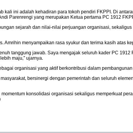
li ini adalah kehadiran para tokoh pendiri FKPPI. Di antaran
 Andi Parenrengi yang merupakan Ketua pertama PC 1912 FKPP
ungan sejarah dan nilai-nilai perjuangan organisasi, sekaligu
rs. Amrihin menyampaikan rasa syukur dan terima kasih atas k
penuh tanggung jawab. Saya mengajak seluruh kader PC 1912 F
ebih maju,” ujarnya.
gai organisasi yang aktif berkontribusi dalam pembangunan d
h masyarakat, bersinergi dengan pemerintah dan seluruh eleme
 momentum konsolidasi organisasi sekaligus memperkuat per
)