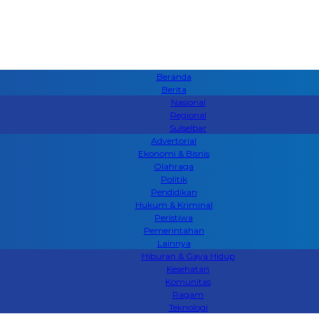
Beranda
Berita
Nasional
Regional
Sulselbar
Advertorial
Ekonomi & Bisnis
Olahraga
Politik
Pendidikan
Hukum & Kriminal
Peristiwa
Pemerintahan
Lainnya
Hiburan & Gaya Hidup
Kesehatan
Komunitas
Ragam
Teknologi