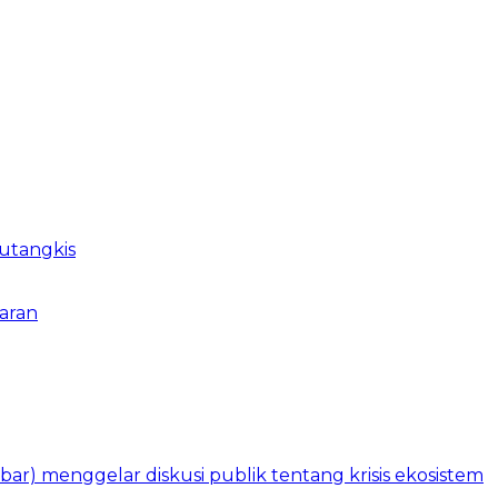
utangkis
yaran