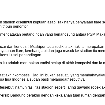
 stadion diselimuti kepulan asap. Tak hanya penyalaan flare s
 tribun penonton.
a mengatakan pertandingan yang berlangsung antara PSM Maka
ncar dan kondusif. Meskipun ada sedikit riak-riak itu merupaka
penyalahan flare, kembang api dan juga masuk ke stadion itu me
temui usai pertandingan.
 itu adalah merupakan tradisi setiap di akhir kompetisi dan 
 saat akhir kompetisi. Jadi ini bukan sesuatu yang membahayak
juga liga Indonesia sudah pasti melanggar,”sebutnya.
ersebut, namun fasilitas stadion seperti jaring gawang robek ak
rsib Bandung berakhir dengan kekalahan tuan rumah dengan sk