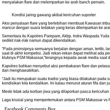
menyalakan flare dan melemparkan ke arah banch pemain.
Kondisi jaring gawang akibat kericuhan suporter
Aksi penyalaan flare yang berlebihan membuat Kawasan tribun
mancur dengan suara ledakan yang keras dilemparkan ke arah
Sementara itu Kapolres Parepare, Akbp. Indra Waspada Yud
sedikit riak-riak namun dapat dikendalikan.
“Pada prsinsipnya semuanya berjalan dengan aman, tertib, la
saat di akhir kompetisi. Jadi rekan-rekan dapat melihat ada 
klubnya PSM Makassar,”terangnya kepada awak media saat di
Kapolres bahkan menyebut aksi pembakaran flare dan petasan
dan menghawatirkan.
“Jadi itu merupakan suatu tradisi yang biasa dilakukan pada
kondisikan kita kendalikan. Ini kalau menurut aturan fifa dan 
Meski tidak ada korban jiwa yang dilaporkan pasca kericuhan t
Laga krusial yang mempertemukan antara PSM Makassar vs Pe
Facebook Comments Box