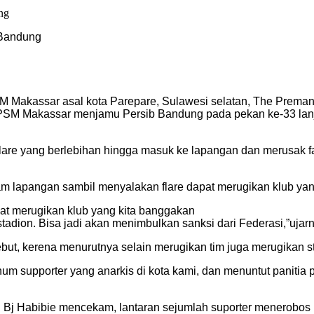
 Bandung
 Makassar asal kota Parepare, Sulawesi selatan, The Preman me
ng PSM Makassar menjamu Persib Bandung pada pekan ke-33 la
re yang berlebihan hingga masuk ke lapangan dan merusak fasi
m lapangan sambil menyalakan flare dapat merugikan klub yang
pat merugikan klub yang kita banggakan
tadion. Bisa jadi akan menimbulkan sanksi dari Federasi,”ujarn
but, kerena menurutnya selain merugikan tim juga merugikan st
um supporter yang anarkis di kota kami, dan menuntut panitia 
on Bj Habibie mencekam, lantaran sejumlah suporter menerobo