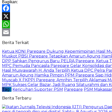
Bagikan:
Facebook
X
WhatsApp
Email
Berita Terkait
Ketua KONI Parepare Dukung Kepemimpinan Hasil Mu
Muskot PBSI Parepare Tetapkan Amarun Agung Hamka
DPP Sahkan Pengurus Baru PELRA Parepare, Ketua Ter
MPC Pemuda Pancasila Parepare Gelar Konsolidasi da
Hasil Musyawarah H. Anda Terpilih Ketua DPC Pelra Pa
Amarun Agung Hamka Pimpin PPM Parepare Siap Hidupk
Muscab X FKPPI Parepare: Amrihin Terpilih Aklamasi M
MPK Sukses Gelar Bazar, Jadi Ruang Silaturahmi dan Ko
Tag :
Kericuhan Suporter PSM
Parepare
PSM Makassa
Berita Terbaru