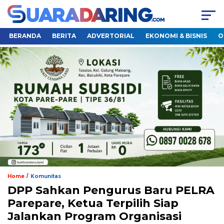
BERANDA
BERITA
ADVERTORIAL
EKONOMI & BISNIS
O
/
Home
Komunitas
DPP Sahkan Pengurus Baru PELRA
Parepare, Ketua Terpilih Siap
Jalankan Program Organisasi