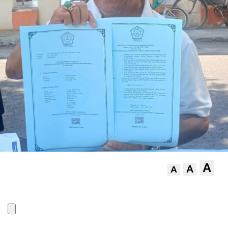
A
A
A