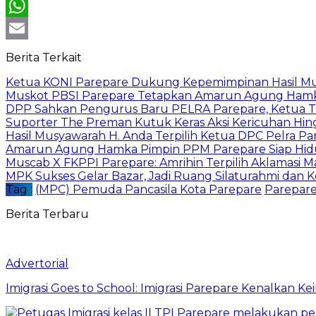
X
WhatsApp
Email
Berita Terkait
Ketua KONI Parepare Dukung Kepemimpinan Hasil Mu
Muskot PBSI Parepare Tetapkan Amarun Agung Hamka
DPP Sahkan Pengurus Baru PELRA Parepare, Ketua Ter
Suporter The Preman Kutuk Keras Aksi Kericuhan Hingg
Hasil Musyawarah H. Anda Terpilih Ketua DPC Pelra Pa
Amarun Agung Hamka Pimpin PPM Parepare Siap Hidupk
Muscab X FKPPI Parepare: Amrihin Terpilih Aklamasi M
MPK Sukses Gelar Bazar, Jadi Ruang Silaturahmi dan Ko
Tag :
(MPC) Pemuda Pancasila Kota Parepare
Parepar
Berita Terbaru
Advertorial
Imigrasi Goes to School: Imigrasi Parepare Kenalkan K