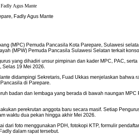
epare, Fadly Agus Mante
ng (MPC) Pemuda Pancasila Kota Parepare, Sulawesi selatan,
ayah (MPW) Pemuda Pancasila Sulawesi Selatan terkait konsoli
ngurus yang dihadiri unsur pimpinan dan kader MPC, PAC, ser
 Selas 19 Mei 2026.
te didampingi Sekretaris, Fuad Ukkas menjelaskan bahwa rap
Pancasila di Parepare.
uh badan dan lembaga yang berada di bawah naungan MPC Pem
lakukan perekrutan anggota baru secara masif. Setiap Penguru
am waktu dua pekan hingga akhir Mei 2026.
ulai dari foto menggunakan PDH, fotokopi KTP, formulir pendaf
adly dalam rapat tersebut.