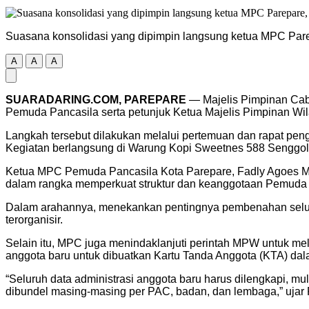
Suasana konsolidasi yang dipimpin langsung ketua MPC Par
A
A
A
SUARADARING.COM, PAREPARE
— Majelis Pimpinan Caba
Pemuda Pancasila serta petunjuk Ketua Majelis Pimpinan Wil
Langkah tersebut dilakukan melalui pertemuan dan rapat pe
Kegiatan berlangsung di Warung Kopi Sweetnes 588 Senggol,
Ketua MPC Pemuda Pancasila Kota Parepare, Fadly Agoes Man
dalam rangka memperkuat struktur dan keanggotaan Pemuda 
Dalam arahannya, menekankan pentingnya pembenahan selur
terorganisir.
Selain itu, MPC juga menindaklanjuti perintah MPW untuk me
anggota baru untuk dibuatkan Kartu Tanda Anggota (KTA) dal
“Seluruh data administrasi anggota baru harus dilengkapi, m
dibundel masing-masing per PAC, badan, dan lembaga,” ujar F