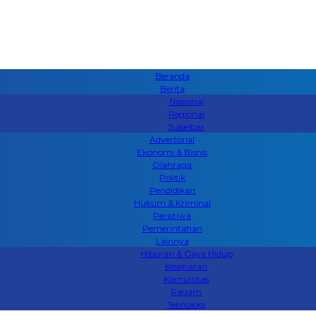
Beranda
Berita
Nasional
Regional
Sulselbar
Advertorial
Ekonomi & Bisnis
Olahraga
Politik
Pendidikan
Hukum & Kriminal
Peristiwa
Pemerintahan
Lainnya
Hiburan & Gaya Hidup
Kesehatan
Komunitas
Ragam
Teknologi