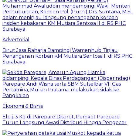
Advertorial
Dirut Jasa Raharja Dampingi Wamenhub Tinjau
Penanganan Korban KM Mutiara Sentosa II di RS PHC
Surabaya
Ekonomi & Bisnis
Elpiji 3 Kg di Parepare Disorot, Pemkot Parepare
Turun Langsung Awasi Distribusi Hingga Pengecer