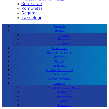
Kesehatan
Komunitas
Ragam
Teknologi
Beranda
Berita
Nasional
Regional
Sulselbar
Advertorial
Ekonomi & Bisnis
Olahraga
Politik
Pendidikan
Hukum & Kriminal
Peristiwa
Pemerintahan
Lainnya
Hiburan & Gaya Hidup
Kesehatan
Komunitas
Ragam
Teknologi