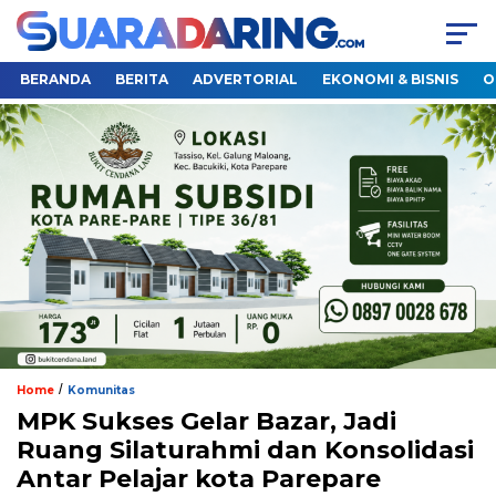
BERANDA
BERITA
ADVERTORIAL
EKONOMI & BISNIS
O
/
Home
Komunitas
MPK Sukses Gelar Bazar, Jadi
Ruang Silaturahmi dan Konsolidasi
Antar Pelajar kota Parepare