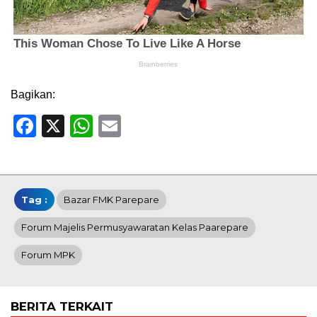
Bagikan:
Facebook
X
WhatsApp
Email
Tag :
Bazar FMK Parepare
Forum Majelis Permusyawaratan Kelas Paarepare
Forum MPK
BERITA TERKAIT