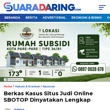
BERANDA
BERITA
ADVERTORIAL
EKONOMI & BISNIS
O
/
/
Home
Hukum & Kriminal
Nasional
Berkas Kasus Situs Judi Online
SBOTOP Dinyatakan Lengkap
Admin