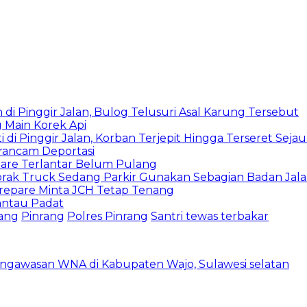
i Pinggir Jalan, Bulog Telusuri Asal Karung Tersebut
Main Korek Api
di Pinggir Jalan, Korban Terjepit Hingga Terseret Seja
rancam Deportasi
pare Terlantar Belum Pulang
abrak Truck Sedang Parkir Gunakan Sebagian Badan Jal
arepare Minta JCH Tetap Tenang
antau Padat
ang
Pinrang
Polres Pinrang
Santri tewas terbakar