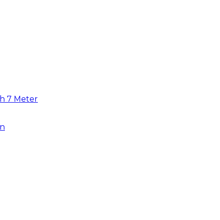
uh 7 Meter
an