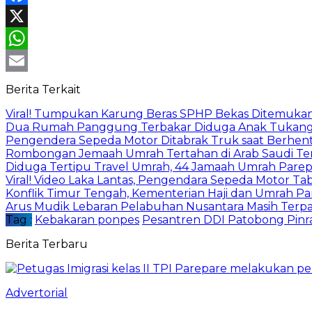
Facebook
X
WhatsApp
Email
Berita Terkait
Viral! Tumpukan Karung Beras SPHP Bekas Ditemukan d
Dua Rumah Panggung Terbakar Diduga Anak Tukang 
Pengendera Sepeda Motor Ditabrak Truk saat Berhenti 
Rombongan Jemaah Umrah Tertahan di Arab Saudi Te
Diduga Tertipu Travel Umrah, 44 Jamaah Umrah Pare
Viral! Video Laka Lantas, Pengendara Sepeda Motor T
Konflik Timur Tengah, Kementerian Haji dan Umrah P
Arus Mudik Lebaran Pelabuhan Nusantara Masih Terp
Tag :
Kebakaran ponpes
Pesantren DDI Patobong Pinr
Berita Terbaru
Advertorial