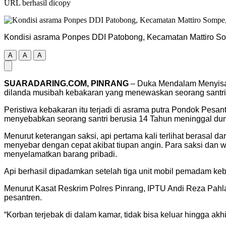
URL berhasil dicopy
Kondisi asrama Ponpes DDI Patobong, Kecamatan Mattiro S
A
A
A
SUARADARING.COM, PINRANG
– Duka Mendalam Menyisah
dilanda musibah kebakaran yang menewaskan seorang santri
Peristiwa kebakaran itu terjadi di asrama putra Pondok Pe
menyebabkan seorang santri berusia 14 Tahun meninggal dunia
Menurut keterangan saksi, api pertama kali terlihat berasal d
menyebar dengan cepat akibat tiupan angin. Para saksi dan 
menyelamatkan barang pribadi.
Api berhasil dipadamkan setelah tiga unit mobil pemadam keb
Menurut Kasat Reskrim Polres Pinrang, IPTU Andi Reza Pahl
pesantren.
“Korban terjebak di dalam kamar, tidak bisa keluar hingga akhi