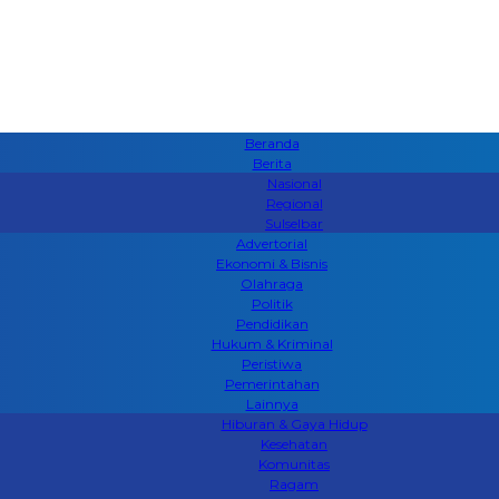
Beranda
Berita
Nasional
Regional
Sulselbar
Advertorial
Ekonomi & Bisnis
Olahraga
Politik
Pendidikan
Hukum & Kriminal
Peristiwa
Pemerintahan
Lainnya
Hiburan & Gaya Hidup
Kesehatan
Komunitas
Ragam