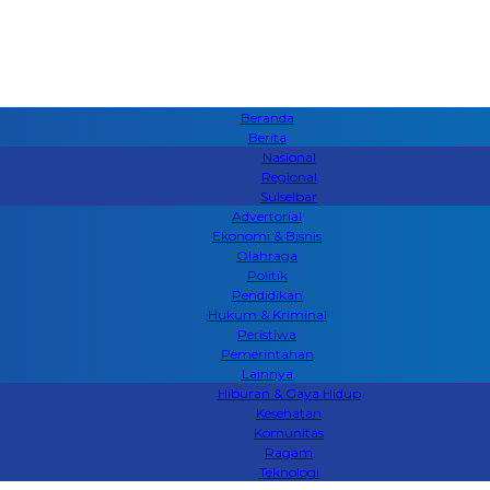
Beranda
Berita
Nasional
Regional
Sulselbar
Advertorial
Ekonomi & Bisnis
Olahraga
Politik
Pendidikan
Hukum & Kriminal
Peristiwa
Pemerintahan
Lainnya
Hiburan & Gaya Hidup
Kesehatan
Komunitas
Ragam
Teknologi