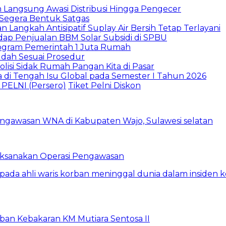
un Langsung Awasi Distribusi Hingga Pengecer
Segera Bentuk Satgas
n Langkah Antisipatif Suplay Air Bersih Tetap Terlayani
dap Penjualan BBM Solar Subsidi di SPBU
rogram Pemerintah 1 Juta Rumah
udah Sesuai Prosedur
lisi Sidak Rumah Pangan Kita di Pasar
sa di Tengah Isu Global pada Semester I Tahun 2026
 PELNI (Persero)
Tiket Pelni Diskon
Laksanakan Operasi Pengawasan
rban Kebakaran KM Mutiara Sentosa II