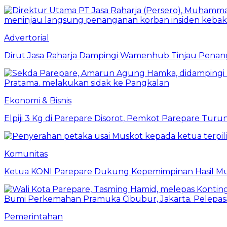
Advertorial
Dirut Jasa Raharja Dampingi Wamenhub Tinjau Penang
Ekonomi & Bisnis
Elpiji 3 Kg di Parepare Disorot, Pemkot Parepare Tur
Komunitas
Ketua KONI Parepare Dukung Kepemimpinan Hasil Mu
Pemerintahan