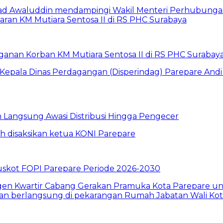
anan Korban KM Mutiara Sentosa II di RS PHC Surabay
un Langsung Awasi Distribusi Hingga Pengecer
skot FOPI Parepare Periode 2026-2030