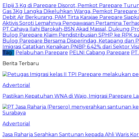
Elpiji 3 Kg di Parepare Disorot, Pemkot Parepare Tur
Gas 3Kg Langka Dikeluhkan Warga, Pemkot Parepare 
Debit Air Berkurang, PAM Tirta Karajae Parepare Siapka
Aktivis Soroti Lemahnya Pengawasan Pertamina Terha
PT.Cahaya Ilahi Barokah-BSN Akad Massal, Dukung P
Bulog Parepare Klaim Pendistribusian SPHP ke RPK s
Bulog Parepare Bersama Disperindag, Ketapang dan Po
Imigrasi Catatkan Kenaikan PNBP 6.42% dari Sektor Vi
Tag :
Pelabuhan Parepare
PELNI Cabang Parepare
PT.
Berita Terbaru
Advertorial
Pastikan Kepatuhan WNA di Wajo, Imigrasi Parepare 
Advertorial
Jasa Raharja Serahkan Santunan kepada Ahli Waris Ko