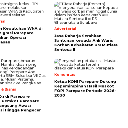
ial
n Kepatuhan WNA di
Advertorial
migrasi Parepare
Jasa Raharja Serahkan
kan Operasi
Santunan kepada Ahli Waris
asan
Korban Kebakaran KM Mutiara
Sentosa II
Komunitas
Ketua KONI Parepare Dukung
Kepemimpinan Hasil Muskot
& Bisnis
FOPI Parepare Periode 2026-
2030
 Kg di Parepare
, Pemkot Parepare
Langsung Awasi
usi Hingga Pengecer