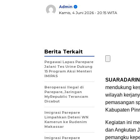
Admin
Kamis, 4 Juni 2026
- 20:15 WITA
Berita Terkait
Pegawai Lapas Parepare
Jalani Tes Urine Dukung
15 Program Aksi Menteri
IMIPAS
SUARADARIN
mendukung kese
Beroperasi Ilegal di
Parepare, Jaringan
wilayah kerjan
MyRepublic Terancam
Dicabut
pemasangan spa
Kabupaten Pinr
Imigrasi Parepare
Limpahkan Deteni WN
Kamerun ke Rudenim
Kegiatan ini me
Makassar
dan Angkutan J
pemangku kepen
Imigrasi Parepare