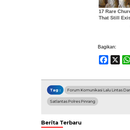
Bagikan:
Face
X
Tag :
Forum Komunikasi Lalu Lintas Da
Satlantas Polres Pinrang
Berita Terbaru