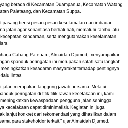
is yang berada di Kecamatan Duampanua, Kecamatan Watang
atan Paleteang, dan Kecamatan Suppa.
ipasang berisi pesan-pesan keselamatan dan imbauan
a jalan agar senantiasa berhati-hati, mematuhi rambu lalu
a kecepatan kendaraan, serta mengutamakan keselamatan
ara.
aharja Cabang Parepare, Almaidah Djumed, menyampaikan
an spanduk peringatan ini merupakan salah satu langkah
m meningkatkan kesadaran masyarakat terhadap pentingnya
lalu lintas.
i jalan merupakan tanggung jawab bersama. Melalui
duk peringatan di titik-titik rawan kecelakaan ini, kami
t meningkatkan kewaspadaan pengguna jalan sehingga
nya kecelakaan dapat diminimalisir. Kegiatan ini juga
k lanjut konkret dari rekomendasi yang dihasilkan dalam
ama para stakeholder terkait,” ujar Almaidah Djumed.