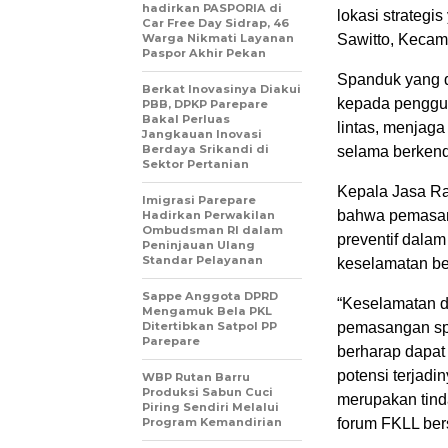
hadirkan PASPORIA di
lokasi strateg
Car Free Day Sidrap, 46
Warga Nikmati Layanan
Sawitto, Kecam
Paspor Akhir Pekan
Spanduk yang d
Berkat Inovasinya Diakui
kepada penggun
PBB, DPKP Parepare
Bakal Perluas
lintas, menjag
Jangkauan Inovasi
Berdaya Srikandi di
selama berkend
Sektor Pertanian
Kepala Jasa R
Imigrasi Parepare
bahwa pemasang
Hadirkan Perwakilan
Ombudsman RI dalam
preventif dala
Peninjauan Ulang
Standar Pelayanan
keselamatan ber
Sappe Anggota DPRD
“Keselamatan d
Mengamuk Bela PKL
Ditertibkan Satpol PP
pemasangan span
Parepare
berharap dapa
potensi terjadi
WBP Rutan Barru
Produksi Sabun Cuci
merupakan tinda
Piring Sendiri Melalui
Program Kemandirian
forum FKLL bers