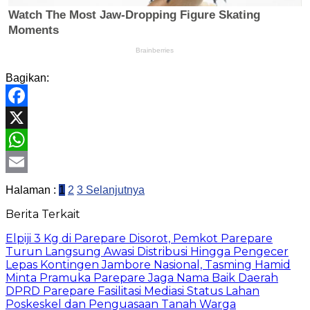
Bagikan:
Facebook
X
WhatsApp
Email
Halaman :
1
2
3
Selanjutnya
Berita Terkait
Elpiji 3 Kg di Parepare Disorot, Pemkot Parepare
Turun Langsung Awasi Distribusi Hingga Pengecer
Lepas Kontingen Jambore Nasional, Tasming Hamid
Minta Pramuka Parepare Jaga Nama Baik Daerah
DPRD Parepare Fasilitasi Mediasi Status Lahan
Poskeskel dan Penguasaan Tanah Warga