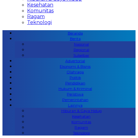
Kesehatan
Komunitas
Ragam
Teknologi
Beranda
Berita
Nasional
Regional
Sulselbar
Advertorial
Ekonomi & Bisnis
Olahraga
Politik
Pendidikan
Hukum & Kriminal
Peristiwa
Pemerintahan
Lainnya
Hiburan & Gaya Hidup
Kesehatan
Komunitas
Ragam
Teknologi