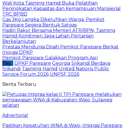
Wali Kota Tasming Hamid Buka Pelatihan
Peningkatan Kapasitas dan Kemampuan Manajerial
TRC BPBD
Gas 3Kg Langka Dikeluhkan Warga, Pemkot
Parepare Segera Bentuk Satgas
Hadiri Rakor Bersama Menteri ATR/BPN, Tasming
Hamid Komitmen Jaga Lahan Pertanian
Berkelanjutan
Prestasi Mendunia Diraih Pemkot Parepare Berkat
Inovasi DPKP
Pemkot Parepare Galakkan Program Asri
Tag :
DPKP Parepare
Georgia
Srikandi Berdaya
Srikandi
Tasming Hamid
United Nations Public
Service Forum 2026
UNPSF 2026
Berita Terbaru
Advertorial
Pastikan Kepatuhan WNA di Wajo, Imigrasi Parepare