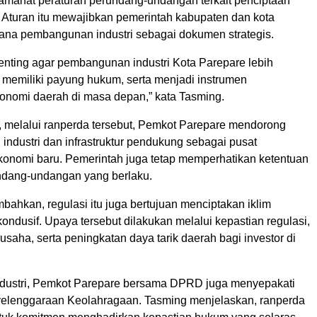
manat peraturan perundang-undangan terkait penciptaan
. Aturan itu mewajibkan pemerintah kabupaten dan kota
na pembangunan industri sebagai dokumen strategis.
enting agar pembangunan industri Kota Parepare lebih
r, memiliki payung hukum, serta menjadi instrumen
onomi daerah di masa depan,” kata Tasming.
 melalui ranperda tersebut, Pemkot Parepare mendorong
ndustri dan infrastruktur pendukung sebagai pusat
onomi baru. Pemerintah juga tetap memperhatikan ketentuan
ndang-undangan yang berlaku.
ahkan, regulasi itu juga bertujuan menciptakan iklim
kondusif. Upaya tersebut dilakukan melalui kepastian regulasi,
aha, serta peningkatan daya tarik daerah bagi investor di
industri, Pemkot Parepare bersama DPRD juga menyepakati
elenggaraan Keolahragaan. Tasming menjelaskan, ranperda