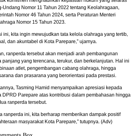
ntuk komitmen menghadirkan kepastian hukum yang selaras
-Undang Nomor 11 Tahun 2022 tentang Keolahragaan,
rintah Nomor 46 Tahun 2024, serta Peraturan Menteri
ahraga Nomor 15 Tahun 2023.
i ini, kita ingin mewujudkan tata kelola olahraga yang tertib,
al, dan akuntabel di Kota Parepare,” ujarnya.
, ranperda tersebut akan menjadi arah pembangunan
 panjang yang terencana, terukur, dan berkelanjutan. Hal ini
inaan atlet, pengembangan cabang olahraga, hingga
rana dan prasarana yang berorientasi pada prestasi.
tannya, Tasming Hamid menyampaikan apresiasi kepada
a DPRD Parepare atas kontribusi dalam pembahasan hingga
ua ranperda tersebut.
 ranperda ini, kita berharap memberikan dampak positif
hteraan masyarakat Kota Parepare,” tutupnya. (Adv)
omments Box