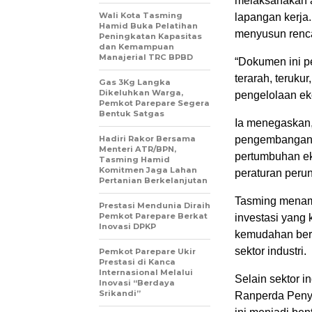
melaksanakan a
Wali Kota Tasming
lapangan kerja
Hamid Buka Pelatihan
menyusun renca
Peningkatan Kapasitas
dan Kemampuan
Manajerial TRC BPBD
“Dokumen ini p
terarah, teruku
Gas 3Kg Langka
Dikeluhkan Warga,
pengelolaan ek
Pemkot Parepare Segera
Bentuk Satgas
Ia menegaskan,
Hadiri Rakor Bersama
pengembangan i
Menteri ATR/BPN,
pertumbuhan ek
Tasming Hamid
Komitmen Jaga Lahan
peraturan peru
Pertanian Berkelanjutan
Tasming menamb
Prestasi Mendunia Diraih
Pemkot Parepare Berkat
investasi yang 
Inovasi DPKP
kemudahan berus
sektor industri.
Pemkot Parepare Ukir
Prestasi di Kanca
Internasional Melalui
Selain sektor 
Inovasi “Berdaya
Srikandi”
Ranperda Peny