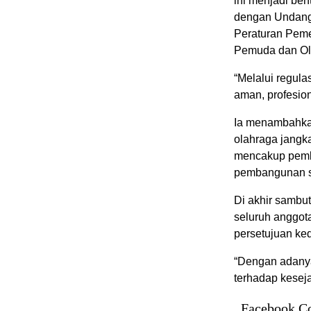
ini menjadi be
dengan Undang
Peraturan Peme
Pemuda dan Ol
“Melalui regulas
aman, profesion
Ia menambahkan
olahraga jangka
mencakup pemb
pembangunan sa
Di akhir sambu
seluruh anggot
persetujuan ked
“Dengan adanya
terhadap keseja
Facebook C