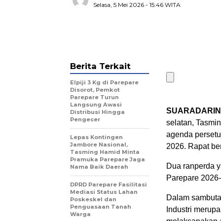
Selasa, 5 Mei 2026
- 15:46 WITA
Berita Terkait
Elpiji 3 Kg di Parepare
Disorot, Pemkot
Parepare Turun
Langsung Awasi
SUARADARIN
Distribusi Hingga
Pengecer
selatan, Tasmi
agenda persetu
Lepas Kontingen
Jambore Nasional,
2026. Rapat be
Tasming Hamid Minta
Pramuka Parepare Jaga
Dua ranperda y
Nama Baik Daerah
Parepare 2026
DPRD Parepare Fasilitasi
Mediasi Status Lahan
Dalam sambuta
Poskeskel dan
Penguasaan Tanah
Industri meru
Warga