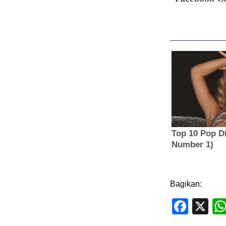
Bagikan:
Face
X