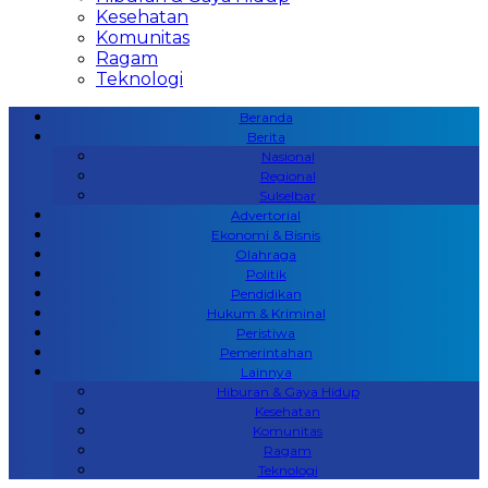
Kesehatan
Komunitas
Ragam
Teknologi
Beranda
Berita
Nasional
Regional
Sulselbar
Advertorial
Ekonomi & Bisnis
Olahraga
Politik
Pendidikan
Hukum & Kriminal
Peristiwa
Pemerintahan
Lainnya
Hiburan & Gaya Hidup
Kesehatan
Komunitas
Ragam
Teknologi