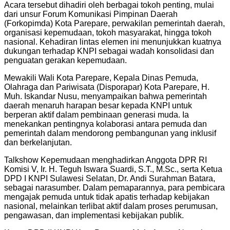
Acara tersebut dihadiri oleh berbagai tokoh penting, mulai
dari unsur Forum Komunikasi Pimpinan Daerah
(Forkopimda) Kota Parepare, perwakilan pemerintah daerah,
organisasi kepemudaan, tokoh masyarakat, hingga tokoh
nasional. Kehadiran lintas elemen ini menunjukkan kuatnya
dukungan terhadap KNPI sebagai wadah konsolidasi dan
penguatan gerakan kepemudaan.
Mewakili Wali Kota Parepare, Kepala Dinas Pemuda,
Olahraga dan Pariwisata (Disporapar) Kota Parepare, H.
Muh. Iskandar Nusu, menyampaikan bahwa pemerintah
daerah menaruh harapan besar kepada KNPI untuk
berperan aktif dalam pembinaan generasi muda. Ia
menekankan pentingnya kolaborasi antara pemuda dan
pemerintah dalam mendorong pembangunan yang inklusif
dan berkelanjutan.
Talkshow Kepemudaan menghadirkan Anggota DPR RI
Komisi V, Ir. H. Teguh Iswara Suardi, S.T., M.Sc., serta Ketua
DPD I KNPI Sulawesi Selatan, Dr. Andi Surahman Batara,
sebagai narasumber. Dalam pemaparannya, para pembicara
mengajak pemuda untuk tidak apatis terhadap kebijakan
nasional, melainkan terlibat aktif dalam proses perumusan,
pengawasan, dan implementasi kebijakan publik.