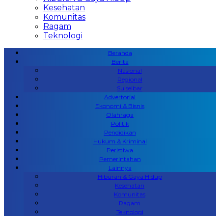
Kesehatan
Komunitas
Ragam
Teknologi
Beranda
Berita
Nasional
Regional
Sulselbar
Advertorial
Ekonomi & Bisnis
Olahraga
Politik
Pendidikan
Hukum & Kriminal
Peristiwa
Pemerintahan
Lainnya
Hiburan & Gaya Hidup
Kesehatan
Komunitas
Ragam
Teknologi