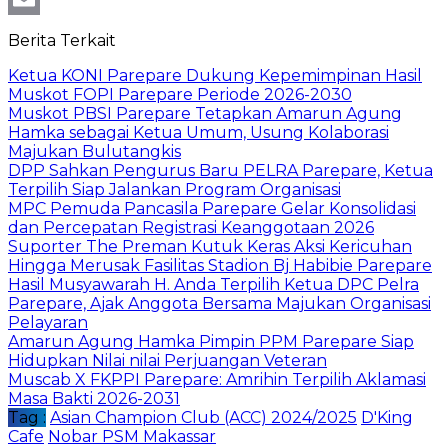
Email
Berita Terkait
Ketua KONI Parepare Dukung Kepemimpinan Hasil
Muskot FOPI Parepare Periode 2026-2030
Muskot PBSI Parepare Tetapkan Amarun Agung
Hamka sebagai Ketua Umum, Usung Kolaborasi
Majukan Bulutangkis
DPP Sahkan Pengurus Baru PELRA Parepare, Ketua
Terpilih Siap Jalankan Program Organisasi
MPC Pemuda Pancasila Parepare Gelar Konsolidasi
dan Percepatan Registrasi Keanggotaan 2026
Suporter The Preman Kutuk Keras Aksi Kericuhan
Hingga Merusak Fasilitas Stadion Bj Habibie Parepare
Hasil Musyawarah H. Anda Terpilih Ketua DPC Pelra
Parepare, Ajak Anggota Bersama Majukan Organisasi
Pelayaran
Amarun Agung Hamka Pimpin PPM Parepare Siap
Hidupkan Nilai nilai Perjuangan Veteran
Muscab X FKPPI Parepare: Amrihin Terpilih Aklamasi
Masa Bakti 2026-2031
Tag :
Asian Champion Club (ACC) 2024/2025
D'King
Cafe
Nobar PSM Makassar