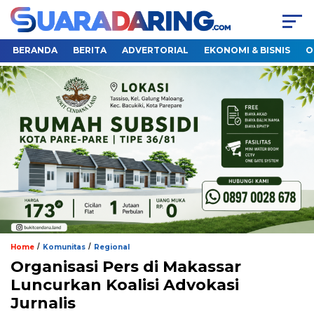
BERANDA
BERITA
ADVERTORIAL
EKONOMI & BISNIS
O
/
/
Home
Komunitas
Regional
Organisasi Pers di Makassar
Luncurkan Koalisi Advokasi
Jurnalis