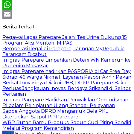
X
WhatsApp
Email
Berita Terkait
Pegawai Lapas Parepare Jalani Tes Urine Dukung 15
Program Aksi Menteri IMIPAS
Beroperasi Ilegal di Parepare, Jaringan MyRepublic
Terancam Dicabut
Imigrasi Parepare Limpahkan Deteni WN Kamerun ke
Rudenim Makassar
Imigrasi Parepare hadirkan PASPORIA di Car Free Day
Sidrap, 46 Warga Nikmati Layanan Paspor Akhir Pekan
Berkat Inovasinya Diakui PBB, DPKP Parepare Bakal
Perluas Jangkauan Inovasi Berdaya Srikandi di Sektor
Pertanian
Imigrasi Parepare Hadirkan Perwakilan Ombudsman
RI dalam Peninjauan Ulang Standar Pelayanan
Sappe Anggota DPRD Mengamuk Bela PKL
Ditertibkan Satpol PP Parepare
WBP Rutan Barru Produksi Sabun Cuci Piring Sendiri
Melalui Program Kemandirian
Tag :
Bapanas
Beras bantuan pemerintah berkut dan