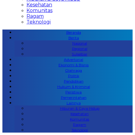
Kesehatan
Komunitas
Ragam
Teknologi
Beranda
Berita
Nasional
Regional
Sulselbar
Advertorial
Ekonomi & Bisnis
Olahraga
Politik
Pendidikan
Hukum & Kriminal
Peristiwa
Pemerintahan
Lainnya
Hiburan & Gaya Hidup
Kesehatan
Komunitas
Ragam
Teknologi