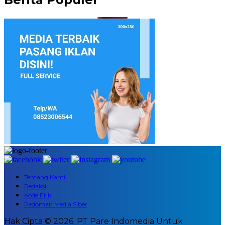
Tentang Kami
Redaksi
Kode Etik
Pedoman Media Siber
Hak Cipta © 2026. PT Pare Indomedia Untuk