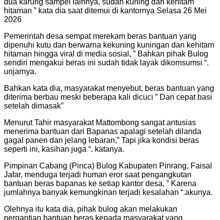
dua karung sampel lainnya, sudah kuning dan kehitam
hitaman ” kata dia saat ditemui di kantornya Selasa 26 Mei
2026
Pemerintah desa sempat merekam beras bantuan yang
dipenuhi kutu dan berwarna kekuning kuningan dan kehitam
hitaman hingga viral di media sosial, ” Bahkan pihak Bulog
sendiri mengakui beras ini sudah tidak layak dikomsumsi “.
unjarnya.
Bahkan kata dia, masyarakat menyebut, beras bantuan yang
diterima berbau meski beberapa kali dicuci ” Dan cepat basi
setelah dimasak”
Menurut Tahir masyarakat Mattombong sangat antusias
menerima bantuan dari Bapanas apalagi setelah dilanda
gagal panen dan jelang lebaran,” Tapi jika kondisi beras
seperti ini, kasihan juga “. katanya.
Pimpinan Cabang (Pinca) Bulog Kabupaten Pinrang, Faisal
Jafar, menduga terjadi human eror saat pengangkutan
bantuan beras bapanas ke setiap kantor desa, ” Karena
jumlahnya banyak kemungkinan terjadi kesalahan “.akunya.
Olehnya itu kata dia, pihak bulog akan melakukan
pergantian bantuan beras kepada masyarakat yang