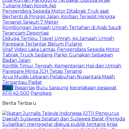
Dua Rumah Panggung Terbakar Diduga Anak
Tukang Main Korek Api
Pengendera Sepeda Motor Ditabrak Truk saat
Berhenti di Pinggir Jalan, Korban Terjepit Hingga
Terseret Sejauh 7 Meter
Rombongan Jemaah Umrah Tertahan di Arab Saudi
Terancam Deportasi
Diduga Tertipu Travel Umrah, 44 Jamaah Umrah
Parepare Terlantar Belum Pulang
Viral! Video Laka Lantas, Pengendara Sepeda Motor
Tabrak Truck Sedang Parkir Gunakan Sebagian
Badan Jalan
Konflik Timur Tengah, Kementerian Haji dan Umrah
Parepare Minta JCH Tetap Tenang
Arus Mudik Lebaran Pelabuhan Nusantara Masih
Terpantau Padat
Tag :
Basarnas
Bulu Saraung
kecelakaan pesawat
ATR 42-500
Pangkep
Berita Terbaru