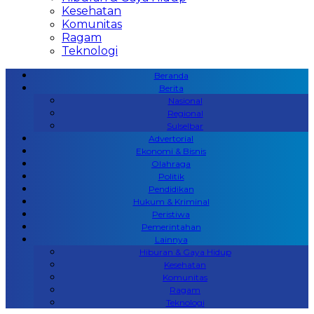
Kesehatan
Komunitas
Ragam
Teknologi
Beranda
Berita
Nasional
Regional
Sulselbar
Advertorial
Ekonomi & Bisnis
Olahraga
Politik
Pendidikan
Hukum & Kriminal
Peristiwa
Pemerintahan
Lainnya
Hiburan & Gaya Hidup
Kesehatan
Komunitas
Ragam
Teknologi