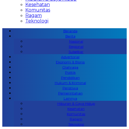
Kesehatan
Komunitas
Ragam
Teknologi
Beranda
Berita
Nasional
Regional
Sulselbar
Advertorial
Ekonomi & Bisnis
Olahraga
Politik
Pendidikan
Hukum & Kriminal
Peristiwa
Pemerintahan
Lainnya
Hiburan & Gaya Hidup
Kesehatan
Komunitas
Ragam
Teknologi