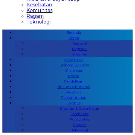
Kesehatan
Komunitas
Ragam
Teknologi
Beranda
Berita
Nasional
Regional
Sulselbar
Advertorial
Ekonomi & Bisnis
Olahraga
Politik
Pendidikan
Hukum & Kriminal
Peristiwa
Pemerintahan
Lainnya
Hiburan & Gaya Hidup
Kesehatan
Komunitas
Ragam
Teknologi