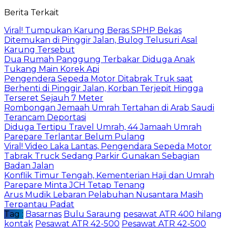
Berita Terkait
Viral! Tumpukan Karung Beras SPHP Bekas
Ditemukan di Pinggir Jalan, Bulog Telusuri Asal
Karung Tersebut
Dua Rumah Panggung Terbakar Diduga Anak
Tukang Main Korek Api
Pengendera Sepeda Motor Ditabrak Truk saat
Berhenti di Pinggir Jalan, Korban Terjepit Hingga
Terseret Sejauh 7 Meter
Rombongan Jemaah Umrah Tertahan di Arab Saudi
Terancam Deportasi
Diduga Tertipu Travel Umrah, 44 Jamaah Umrah
Parepare Terlantar Belum Pulang
Viral! Video Laka Lantas, Pengendara Sepeda Motor
Tabrak Truck Sedang Parkir Gunakan Sebagian
Badan Jalan
Konflik Timur Tengah, Kementerian Haji dan Umrah
Parepare Minta JCH Tetap Tenang
Arus Mudik Lebaran Pelabuhan Nusantara Masih
Terpantau Padat
Tag :
Basarnas
Bulu Saraung
pesawat ATR 400 hilang
kontak
Pesawat ATR 42-500
Pesawat ATR 42-500