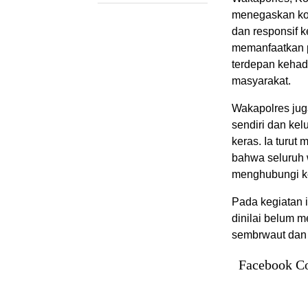
menegaskan ko
dan responsif k
memanfaatkan p
terdepan kehadi
masyarakat.
Wakapolres jug
sendiri dan ke
keras. Ia turu
bahwa seluruh 
menghubungi ke
Pada kegiatan i
dinilai belum 
sembrwaut dan 
Facebook C