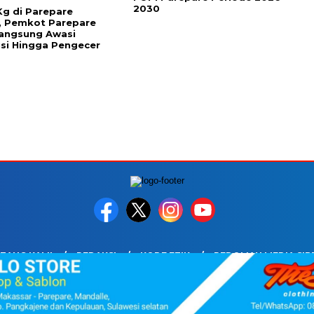
2030
 Kg di Parepare
, Pemkot Parepare
Langsung Awasi
usi Hingga Pengecer
TANG KAMI
REDAKSI
KODE ETIK
PEDOMAN MEDIA SIB
HAK CIPTA © 2026. PT PARE INDOMEDIA UNTUK SUARADARING.