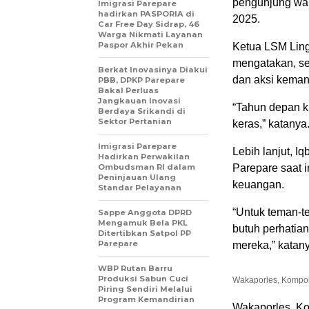
pengunjung war
Imigrasi Parepare
hadirkan PASPORIA di
2025.
Car Free Day Sidrap, 46
Warga Nikmati Layanan
Paspor Akhir Pekan
Ketua LSM Ling
mengatakan, se
Berkat Inovasinya Diakui
dan aksi keman
PBB, DPKP Parepare
Bakal Perluas
Jangkauan Inovasi
“Tahun depan ki
Berdaya Srikandi di
Sektor Pertanian
keras,” katanya
Imigrasi Parepare
Lebih lanjut, I
Hadirkan Perwakilan
Ombudsman RI dalam
Parepare saat 
Peninjauan Ulang
keuangan.
Standar Pelayanan
“Untuk teman-t
Sappe Anggota DPRD
Mengamuk Bela PKL
butuh perhatian
Ditertibkan Satpol PP
Parepare
mereka,” katan
WBP Rutan Barru
Produksi Sabun Cuci
Wakaporles, Kompol
Piring Sendiri Melalui
Program Kemandirian
Wakaporles, Ko