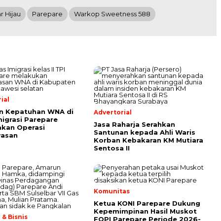
r Hijau
Parepare
Warkop Sweetness 588
ial
n Kepatuhan WNA di
Advertorial
migrasi Parepare
Jasa Raharja Serahkan
kan Operasi
Santunan kepada Ahli Waris
asan
Korban Kebakaran KM Mutiara
Sentosa II
Komunitas
Ketua KONI Parepare Dukung
Kepemimpinan Hasil Muskot
& Bisnis
FOPI Parepare Periode 2026-