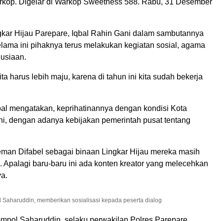
kop. Digelar di Warkop Sweetness 588. Rabu, 31 Desember
kar Hijau Parepare, Iqbal Rahin Gani dalam sambutannya
lama ini pihaknya terus melakukan kegiatan sosial, agama
usiaan.
ta harus lebih maju, karena di tahun ini kita sudah bekerja
.
qbal mengatakan, keprihatinannya dengan kondisi Kota
ini, dengan adanya kebijakan pemerintah pusat tentang
eman Difabel sebagai binaan Lingkar Hijau mereka masih
. Apalagi baru-baru ini ada konten kreator yang melecehkan
ya.
 Saharuddin, memberikan sosialisasi kepada peserta dialog
mpol Saharuddin, selaku perwakilan Polres Parepare,