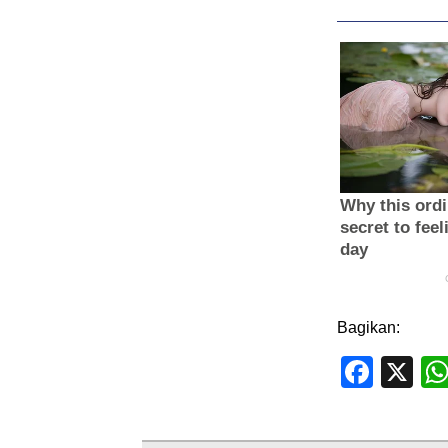
Bagikan:
Face
X