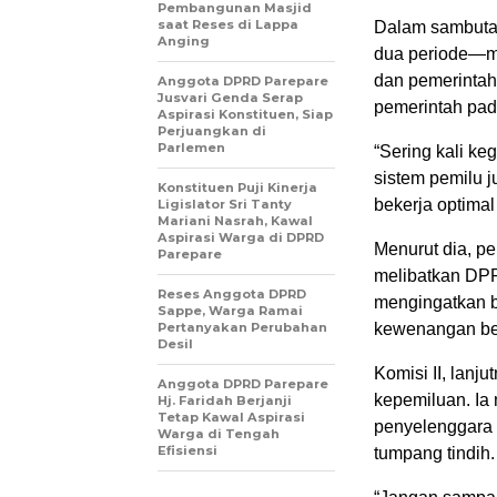
Pembangunan Masjid
saat Reses di Lappa
Dalam sambuta
Anging
dua periode—me
dan pemerintah 
Anggota DPRD Parepare
Jusvari Genda Serap
pemerintah pad
Aspirasi Konstituen, Siap
Perjuangkan di
Parlemen
“Sering kali ke
sistem pemilu 
Konstituen Puji Kinerja
bekerja optimal
Ligislator Sri Tanty
Mariani Nasrah, Kawal
Aspirasi Warga di DPRD
Menurut dia, p
Parepare
melibatkan DPR
Reses Anggota DPRD
mengingatkan 
Sappe, Warga Ramai
Pertanyakan Perubahan
kewenangan be
Desil
Komisi II, lanj
Anggota DPRD Parepare
kepemiluan. Ia
Hj. Faridah Berjanji
Tetap Kawal Aspirasi
penyelenggara 
Warga di Tengah
Efisiensi
tumpang tindih.