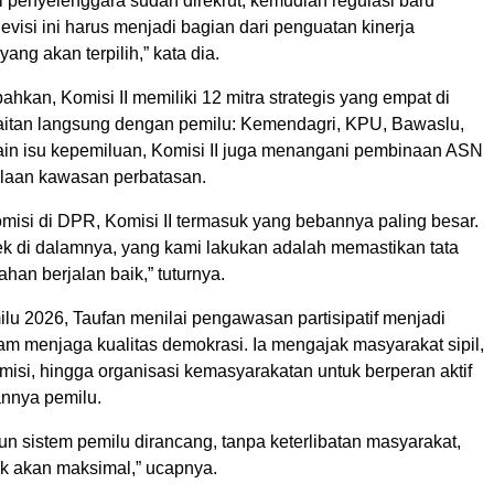
 penyelenggara sudah direkrut, kemudian regulasi baru
evisi ini harus menjadi bagian dari penguatan kinerja
ang akan terpilih,” kata dia.
kan, Komisi II memiliki 12 mitra strategis yang empat di
aitan langsung dengan pemilu: Kemendagri, KPU, Bawaslu,
in isu kepemiluan, Komisi II juga menangani pembinaan ASN
laan kawasan perbatasan.
omisi di DPR, Komisi II termasuk yang bebannya paling besar.
ek di dalamnya, yang kami lakukan adalah memastikan tata
ahan berjalan baik,” tuturnya.
lu 2026, Taufan menilai pengawasan partisipatif menjadi
lam menjaga kualitas demokrasi. Ia mengajak masyarakat sipil,
isi, hingga organisasi kemasyarakatan untuk berperan aktif
nnya pemilu.
n sistem pemilu dirancang, tanpa keterlibatan masyarakat,
ak akan maksimal,” ucapnya.