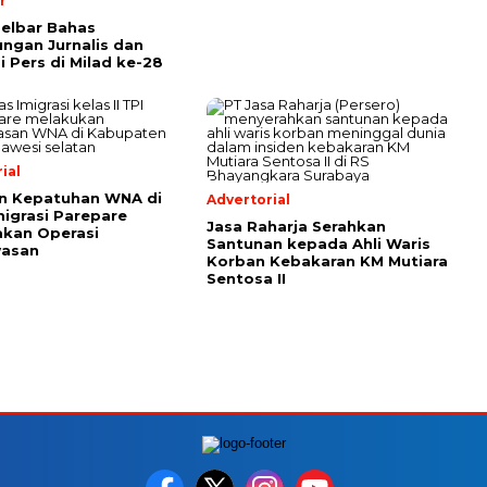
r
lselbar Bahas
ungan Jurnalis dan
i Pers di Milad ke-28
ial
n Kepatuhan WNA di
Advertorial
migrasi Parepare
Jasa Raharja Serahkan
kan Operasi
Santunan kepada Ahli Waris
asan
Korban Kebakaran KM Mutiara
Sentosa II