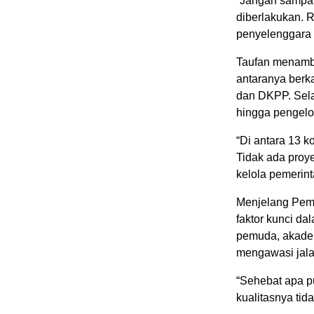
“Jangan sampai
diberlakukan. R
penyelenggara y
Taufan menambah
antaranya berk
dan DKPP. Sela
hingga pengelo
“Di antara 13 k
Tidak ada proy
kelola pemerint
Menjelang Pemi
faktor kunci da
pemuda, akadem
mengawasi jala
“Sehebat apa pu
kualitasnya tid