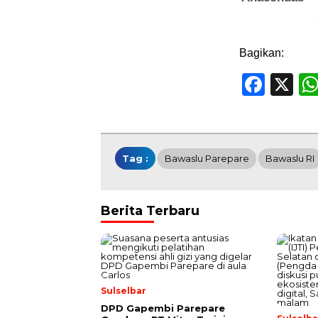
Bagikan:
Face
X
Tag :
Bawaslu Parepare
Bawaslu RI
Berita Terbaru
Sulselbar
DPD Gapembi Parepare