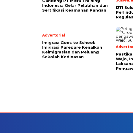
Sulselba
Gandeng PT Mitra Training
Indonesia Gelar Pelatihan dan
IJTI Su
Sertifikasi Keamanan Pangan
Perlind
Regulas
Advertorial
Imigrasi Goes to School:
Advertor
Imigrasi Parepare Kenalkan
Keimigrasian dan Peluang
Pastika
Sekolah Kedinasan
Wajo, I
Laksana
Pengaw