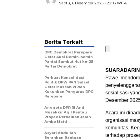
Sabtu, 6 Desember 2025
- 22:18 WITA
Berita Terkait
DPC Demokrat Parepare
Gelar Aksi Bersih-bersih
Pantai Sambut Hut ke-25
Partai Demokrat
SUARADARIN
Pawe, mendoron
Perkuat Konsolidasi
Politik DPW PAN Sulsel
penyelenggaraa
Gelar Muscab VI dan
Kukuhkan Pengurus DPC
sosialisasi yan
Parepare
Desember 2025
Anggota DPR RI Andi
Muzakkir Aqil Pantau
Acara ini diha
Proyek Perbaikan Jalan
organisasi masy
Ambo Matti
komunitas. Keg
Asyari Abdullah
terhadap prose
Serahkan Bantuan