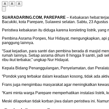
A
A
A
SUARADARING.COM, PAREPARE
– Kebakaran hebat terja
Bacukiki, kota Parepare, Sulawesi selatan. Sabtu, 23 Agustus
Peristiwa kebakaran itu diduga karena korsleting listrik, yan
Pembina Asrama Ponpes, Nur Hidayat, mengungkapkan, api pe
panggung lainnya.
“Saat kejadian, para santri dan pembina berada di masjid meng
rumah lainnya. Setiap asrama dihuni 8 hingga 9 santri, jadi s
ribu ikut terbakar,” ungkap Nur Hidayat.
Kepala Bidang Penanggulangan, Penyelamatan, dan Peralatan
“Pondok yang terbakar dalam keadaan kosong, tidak ada aktivi
Frans juga mengimbau masyarakat agar meningkatkan kewas
“Kami minta warga Parepare memperhatikan instalasi listrik,
Meski dilaporkan tidak korban jiwa dalam peristiwa ini. Namun 