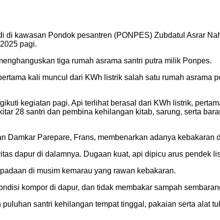
di di kawasan Pondok pesantren (PONPES) Zubdatul Asrar Na
 2025 pagi.
g menghanguskan tiga rumah asrama santri putra milik Ponpes.
rtama kali muncul dari KWh listrik salah satu rumah asrama 
ikuti kegiatan pagi. Api terlihat berasal dari KWh listrik, pe
ekitar 28 santri dan pembina kehilangan kitab, sarung, serta b
 Damkar Parepare, Frans, membenarkan adanya kebakaran didug
tas dapur di dalamnya. Dugaan kuat, api dipicu arus pendek lis
padaan di musim kemarau yang rawan kebakaran.
 kondisi kompor di dapur, dan tidak membakar sampah sembaran
puluhan santri kehilangan tempat tinggal, pakaian serta alat tul