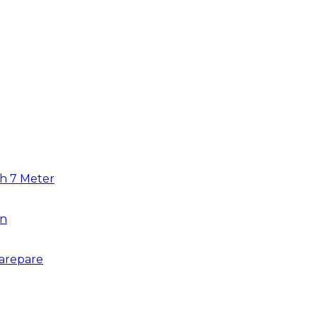
uh 7 Meter
an
arepare