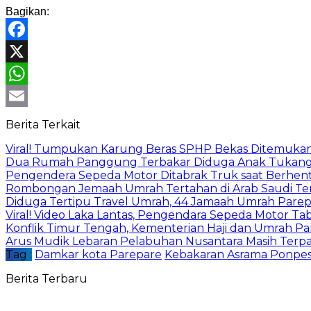
Bagikan:
Facebook
X
WhatsApp
Email
Berita Terkait
Viral! Tumpukan Karung Beras SPHP Bekas Ditemukan d
Dua Rumah Panggung Terbakar Diduga Anak Tukang 
Pengendera Sepeda Motor Ditabrak Truk saat Berhenti 
Rombongan Jemaah Umrah Tertahan di Arab Saudi Te
Diduga Tertipu Travel Umrah, 44 Jamaah Umrah Pare
Viral! Video Laka Lantas, Pengendara Sepeda Motor T
Konflik Timur Tengah, Kementerian Haji dan Umrah P
Arus Mudik Lebaran Pelabuhan Nusantara Masih Terp
Tag :
Damkar kota Parepare
Kebakaran Asrama Ponpes
Berita Terbaru