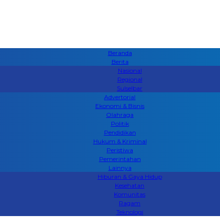
Beranda
Berita
Nasional
Regional
Sulselbar
Advertorial
Ekonomi & Bisnis
Olahraga
Politik
Pendidikan
Hukum & Kriminal
Peristiwa
Pemerintahan
Lainnya
Hiburan & Gaya Hidup
Kesehatan
Komunitas
Ragam
Teknologi