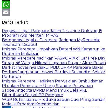
X
WhatsApp
Email
Berita Terkait
Pegawai Lapas Parepare Jalani Tes Urine Dukung 15
Program Aksi Menteri IMIPAS
Beroperasi Ilegal di Parepare, Jaringan MyRepublic
Terancam Dicabut
Imigrasi Parepare Limpahkan Deteni WN Kamerun ke
Rudenim Makassar
Imigrasi Parepare hadirkan PASPORIA di Car Free Day
Sidrap, 46 Warga Nikmati Layanan Paspor Akhir Pekan
Berkat Inovasinya Diakui PBB, DPKP Parepare Bakal
Perluas Jangkauan Inovasi Berdaya Srikandi di Sektor
Pertanian
Imigrasi Parepare Hadirkan Perwakilan Ombudsman
RI dalam Peninjauan Ulang Standar Pelayanan
Sappe Anggota DPRD Mengamuk Bela PKL
Ditertibkan Satpol PP Parepare
WBP Rutan Barru Produksi Sabun Cuci Piring Sendiri
Melalui Program Kemandirian