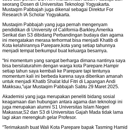
seorang Dosen di Universitas Teknologi Yogyakarta.
Mustaqim Pabbajah juga dikenal sebagai Direktur For
Research IA Scholar Yogyakarta.
Mustaqim Pabbajah yang juga pernah mengenyam
pendidikan di University of California-Barkley,Amerika
Serikat dan S3 dibidang Perbandingan budaya dan agama
ini mengatakan merasa terhormat bisa menjadi Khatib di
Kota kelahirannya Parepare,kota yang setiap tahunnya
menjadi tempat berkumpul buat keluarga besarnya.
“Ini momentum yang sangat berharga dimana nantinya saya
bisa bersilaturahim dengan warga kota Parepare.Hampir
setiap tahun saya kembali ke Parepare tapi tentunya
momentum kali ini berbeda karena saya diberikan amanah
untuk menjadi Khatib Shalat Idul Fitri di Lapangan Andi
Makksau,”ujar Mustaqim Pabbajah Sabtu 29 Maret 2025.
Akademisi yang juga merupakan peneliti bidang sosial
keagamaan dan hubungan antara agama dan teknologi ini
juga merupakan alumni S1 Universitas Islam Negeri
Makassar,S2 dan S3 di Universitas Gajah Mada tidak lama
lagi akan merengkuh gelar Profesor.
“Terimakasih buat Wali Kota Parepare bapak Tasming Hamid