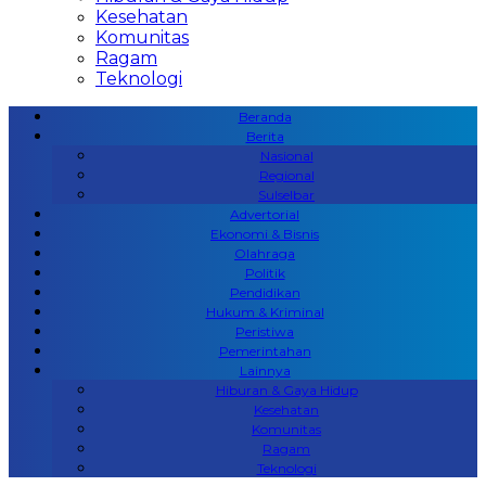
Kesehatan
Komunitas
Ragam
Teknologi
Beranda
Berita
Nasional
Regional
Sulselbar
Advertorial
Ekonomi & Bisnis
Olahraga
Politik
Pendidikan
Hukum & Kriminal
Peristiwa
Pemerintahan
Lainnya
Hiburan & Gaya Hidup
Kesehatan
Komunitas
Ragam
Teknologi