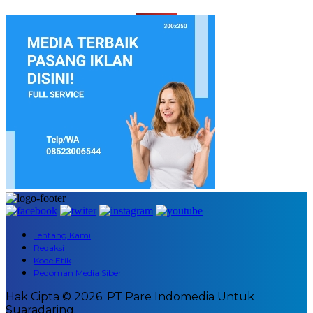
Tentang Kami
Redaksi
Kode Etik
Pedoman Media Siber
Hak Cipta © 2026. PT Pare Indomedia Untuk
Suaradaring.