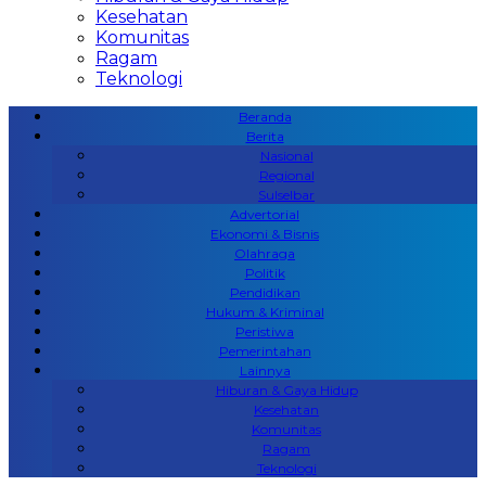
Kesehatan
Komunitas
Ragam
Teknologi
Beranda
Berita
Nasional
Regional
Sulselbar
Advertorial
Ekonomi & Bisnis
Olahraga
Politik
Pendidikan
Hukum & Kriminal
Peristiwa
Pemerintahan
Lainnya
Hiburan & Gaya Hidup
Kesehatan
Komunitas
Ragam
Teknologi