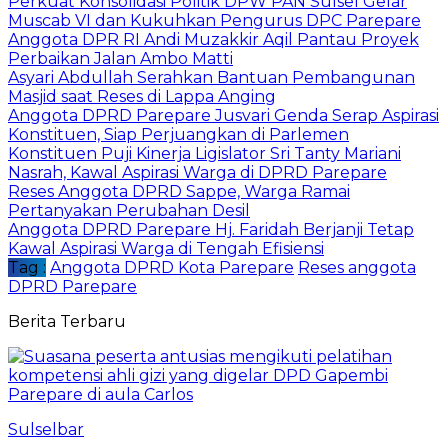
Perkuat Konsolidasi Politik DPW PAN Sulsel Gelar
Muscab VI dan Kukuhkan Pengurus DPC Parepare
Anggota DPR RI Andi Muzakkir Aqil Pantau Proyek
Perbaikan Jalan Ambo Matti
Asyari Abdullah Serahkan Bantuan Pembangunan
Masjid saat Reses di Lappa Anging
Anggota DPRD Parepare Jusvari Genda Serap Aspirasi
Konstituen, Siap Perjuangkan di Parlemen
Konstituen Puji Kinerja Ligislator Sri Tanty Mariani
Nasrah, Kawal Aspirasi Warga di DPRD Parepare
Reses Anggota DPRD Sappe, Warga Ramai
Pertanyakan Perubahan Desil
Anggota DPRD Parepare Hj. Faridah Berjanji Tetap
Kawal Aspirasi Warga di Tengah Efisiensi
Tag :
Anggota DPRD Kota Parepare
Reses anggota
DPRD Parepare
Berita Terbaru
Sulselbar