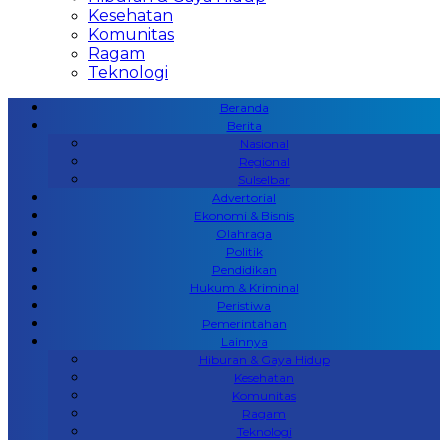
Kesehatan
Komunitas
Ragam
Teknologi
Beranda
Berita
Nasional
Regional
Sulselbar
Advertorial
Ekonomi & Bisnis
Olahraga
Politik
Pendidikan
Hukum & Kriminal
Peristiwa
Pemerintahan
Lainnya
Hiburan & Gaya Hidup
Kesehatan
Komunitas
Ragam
Teknologi