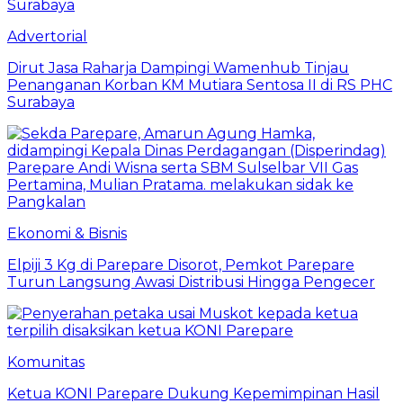
Advertorial
Dirut Jasa Raharja Dampingi Wamenhub Tinjau
Penanganan Korban KM Mutiara Sentosa II di RS PHC
Surabaya
Ekonomi & Bisnis
Elpiji 3 Kg di Parepare Disorot, Pemkot Parepare
Turun Langsung Awasi Distribusi Hingga Pengecer
Komunitas
Ketua KONI Parepare Dukung Kepemimpinan Hasil