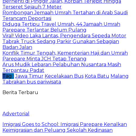
Berhenti di Pinggir Jalan, Korban Terjepit Hingga
Terseret Sejauh 7 Meter
Rombongan Jemaah Umrah Tertahan di Arab Saudi
Terancam Deportasi
Diduga Tertipu Travel Umrah, 44 Jamaah Umrah
Parepare Terlantar Belum Pulang
Viral! Video Laka Lantas, Pengendara Sepeda Motor
Tabrak Truck Sedang Parkir Gunakan Sebagian
Badan Jalan
Konflik Timur Tengah, Kementerian Haji dan Umrah
Parepare Minta JCH Tetap Tenang
Arus Mudik Lebaran Pelabuhan Nusantara Masih
Terpantau Padat
Tag :
Jawa Timur
Kecelakaan Bus
Kota Batu
Malang
Tabrakan bus pariwisata
Berita Terbaru
Advertorial
Imigrasi Goes to School: Imigrasi Parepare Kenalkan
Keimigrasian dan Peluang Sekolah Kedinasan