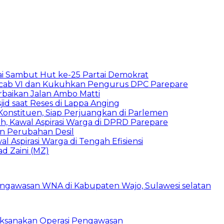
ai Sambut Hut ke-25 Partai Demokrat
uscab VI dan Kukuhkan Pengurus DPC Parepare
rbaikan Jalan Ambo Matti
d saat Reses di Lappa Anging
Konstituen, Siap Perjuangkan di Parlemen
srah, Kawal Aspirasi Warga di DPRD Parepare
n Perubahan Desil
l Aspirasi Warga di Tengah Efisiensi
 Zaini (MZ)
Laksanakan Operasi Pengawasan