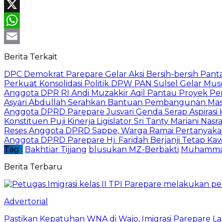
Facebook
X
WhatsApp
Email
Berita Terkait
DPC Demokrat Parepare Gelar Aksi Bersih-bersih Pant
Perkuat Konsolidasi Politik DPW PAN Sulsel Gelar M
Anggota DPR RI Andi Muzakkir Aqil Pantau Proyek Pe
Asyari Abdullah Serahkan Bantuan Pembangunan Masji
Anggota DPRD Parepare Jusvari Genda Serap Aspirasi 
Konstituen Puji Kinerja Ligislator Sri Tanty Mariani Na
Reses Anggota DPRD Sappe, Warga Ramai Pertanyaka
Anggota DPRD Parepare Hj. Faridah Berjanji Tetap Kawa
Tag :
Bakhtiar Tijjang
blusukan MZ-Berbakti
Muhammad
Berita Terbaru
Advertorial
Pastikan Kepatuhan WNA di Wajo, Imigrasi Parepare 