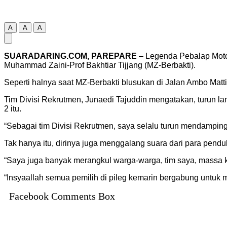
A
A
A
SUARADARING.COM, PAREPARE
– Legenda Pebalap Motor
Muhammad Zaini-Prof Bakhtiar Tijjang (MZ-Berbakti).
Seperti halnya saat MZ-Berbakti blusukan di Jalan Ambo Matt
Tim Divisi Rekrutmen, Junaedi Tajuddin mengatakan, turun l
2 itu.
“Sebagai tim Divisi Rekrutmen, saya selalu turun mendampingi
Tak hanya itu, dirinya juga menggalang suara dari para pendu
“Saya juga banyak merangkul warga-warga, tim saya, massa 
“Insyaallah semua pemilih di pileg kemarin bergabung untuk 
Facebook Comments Box