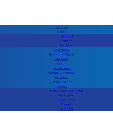
Beranda
Berita
Nasional
Regional
Sulselbar
Advertorial
Ekonomi & Bisnis
Olahraga
Politik
Pendidikan
Hukum & Kriminal
Peristiwa
Pemerintahan
Lainnya
Hiburan & Gaya Hidup
Kesehatan
Komunitas
Ragam
Teknologi