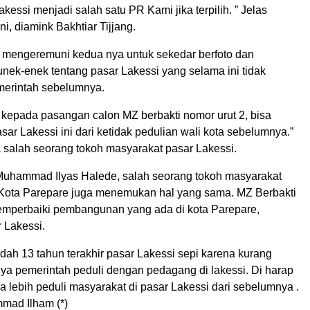
akessi menjadi salah satu PR Kami jika terpilih. ” Jelas
, diamink Bakhtiar Tijjang.
mengeremuni kedua nya untuk sekedar berfoto dan
nek-enek tentang pasar Lakessi yang selama ini tidak
merintah sebelumnya.
 kepada pasangan calon MZ berbakti nomor urut 2, bisa
ar Lakessi ini dari ketidak pedulian wali kota sebelumnya.”
a salah seorang tokoh masyarakat pasar Lakessi.
Muhammad Ilyas Halede, salah seorang tokoh masyarakat
 Kota Parepare juga menemukan hal yang sama. MZ Berbakti
emperbaiki pembangunan yang ada di kota Parepare,
 Lakessi.
dah 13 tahun terakhir pasar Lakessi sepi karena kurang
nya pemerintah peduli dengan pedagang di lakessi. Di harap
a lebih peduli masyarakat di pasar Lakessi dari sebelumnya .
mad Ilham (*)