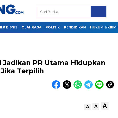
 & BISNIS
OLAHRAGA
POLITIK
PENDIDIKAN
HUKUM & KRIMI
i Jadikan PR Utama Hidupkan
Jika Terpilih
A
A
A