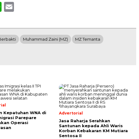
book
WhatsApp
Email
Berbakti
Muhammad Zaini (MZ)
MZ Temanta
ial
n Kepatuhan WNA di
Advertorial
migrasi Parepare
Jasa Raharja Serahkan
kan Operasi
Santunan kepada Ahli Waris
asan
Korban Kebakaran KM Mutiara
Sentosa II