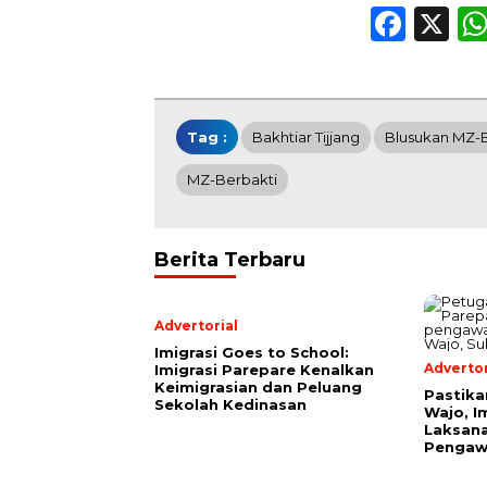
Face
X
Tag :
Bakhtiar Tijjang
Blusukan MZ-
MZ-Berbakti
Berita Terbaru
Advertorial
Imigrasi Goes to School:
Advertor
Imigrasi Parepare Kenalkan
Keimigrasian dan Peluang
Pastika
Sekolah Kedinasan
Wajo, I
Laksana
Pengaw