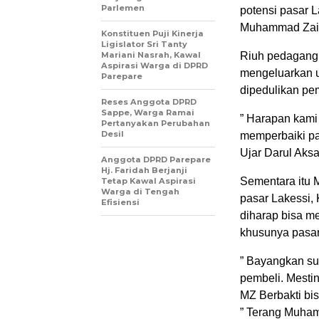
Parlemen
potensi pasar L
Muhammad Zaini
Konstituen Puji Kinerja
Ligislator Sri Tanty
Mariani Nasrah, Kawal
Riuh pedagang 
Aspirasi Warga di DPRD
mengeluarkan u
Parepare
dipedulikan pe
Reses Anggota DPRD
Sappe, Warga Ramai
” Harapan kami
Pertanyakan Perubahan
Desil
memperbaiki pas
Ujar Darul Aks
Anggota DPRD Parepare
Hj. Faridah Berjanji
Sementara itu 
Tetap Kawal Aspirasi
Warga di Tengah
pasar Lakessi,
Efisiensi
diharap bisa m
khusunya pasar
” Bayangkan su
pembeli. Mesti
MZ Berbakti bis
” Terang Muham