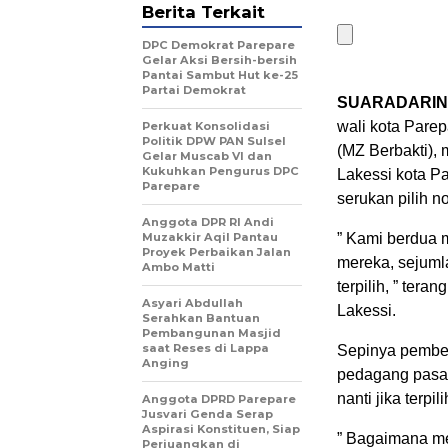
Berita Terkait
DPC Demokrat Parepare
Gelar Aksi Bersih-bersih
Pantai Sambut Hut ke-25
Partai Demokrat
SUARADARIN
wali kota Parep
Perkuat Konsolidasi
Politik DPW PAN Sulsel
(MZ Berbakti),
Gelar Muscab VI dan
Kukuhkan Pengurus DPC
Lakessi kota P
Parepare
serukan pilih 
Anggota DPR RI Andi
Muzakkir Aqil Pantau
” Kami berdua 
Proyek Perbaikan Jalan
mereka, sejuml
Ambo Matti
terpilih, ” tera
Asyari Abdullah
Lakessi.
Serahkan Bantuan
Pembangunan Masjid
saat Reses di Lappa
Sepinya pembel
Anging
pedagang pasar 
nanti jika terpili
Anggota DPRD Parepare
Jusvari Genda Serap
Aspirasi Konstituen, Siap
” Bagaimana m
Perjuangkan di