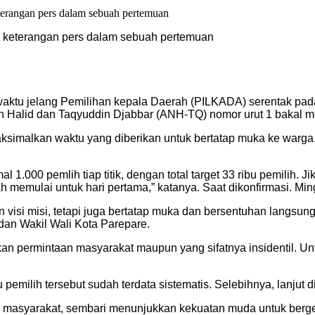
an keterangan pers dalam sebuah pertemuan
aktu jelang Pemilihan kepala Daerah (PILKADA) serentak pa
in Halid dan Taqyuddin Djabbar (ANH-TQ) nomor urut 1 bakal m
alkan waktu yang diberikan untuk bertatap muka ke warga. Tia
l 1.000 pemlih tiap titik, dengan total target 33 ribu pemilih. 
ah memulai untuk hari pertama,” katanya. Saat dikonfirmasi. Mi
 visi misi, tetapi juga bertatap muka dan bersentuhan langsung
dan Wakil Wali Kota Parepare.
rkan permintaan masyarakat maupun yang sifatnya insidentil. Un
ilih tersebut sudah terdata sistematis. Selebihnya, lanjut dia
a masyarakat, sembari menunjukkan kekuatan muda untuk berger