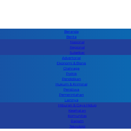
Beranda
Berita
Nasional
Regional
Sulselbar
Advertorial
Ekonomi & Bisnis
Olahraga
Politik
Pendidikan
Hukum & Kriminal
Peristiwa
Pemerintahan
Lainnya
Hiburan & Gaya Hidup
Kesehatan
Komunitas
Ragam
Teknologi