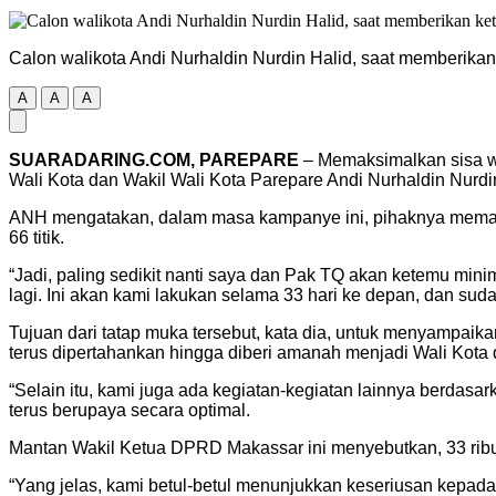
Calon walikota Andi Nurhaldin Nurdin Halid, saat memberik
A
A
A
SUARADARING.COM, PAREPARE
– Memaksimalkan sisa w
Wali Kota dan Wakil Wali Kota Parepare Andi Nurhaldin Nurd
ANH mengatakan, dalam masa kampanye ini, pihaknya memaksim
66 titik.
“Jadi, paling sedikit nanti saya dan Pak TQ akan ketemu minima
lagi. Ini akan kami lakukan selama 33 hari ke depan, dan sud
Tujuan dari tatap muka tersebut, kata dia, untuk menyampaikan
terus dipertahankan hingga diberi amanah menjadi Wali Kota 
“Selain itu, kami juga ada kegiatan-kegiatan lainnya berdasa
terus berupaya secara optimal.
Mantan Wakil Ketua DPRD Makassar ini menyebutkan, 33 ribu pem
“Yang jelas, kami betul-betul menunjukkan keseriusan kepad