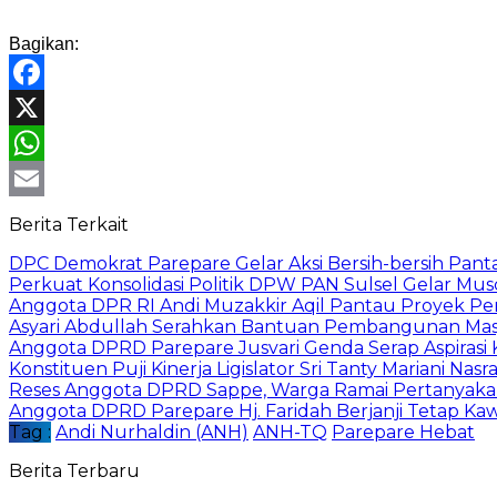
Bagikan:
Facebook
X
WhatsApp
Email
Berita Terkait
DPC Demokrat Parepare Gelar Aksi Bersih-bersih Pant
Perkuat Konsolidasi Politik DPW PAN Sulsel Gelar M
Anggota DPR RI Andi Muzakkir Aqil Pantau Proyek Pe
Asyari Abdullah Serahkan Bantuan Pembangunan Masji
Anggota DPRD Parepare Jusvari Genda Serap Aspirasi 
Konstituen Puji Kinerja Ligislator Sri Tanty Mariani Na
Reses Anggota DPRD Sappe, Warga Ramai Pertanyaka
Anggota DPRD Parepare Hj. Faridah Berjanji Tetap Kawa
Tag :
Andi Nurhaldin (ANH)
ANH-TQ
Parepare Hebat
Berita Terbaru