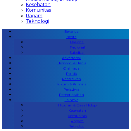
Kesehatan
Komunitas
Ragam
Teknologi
Beranda
Berita
Nasional
Regional
Sulselbar
Advertorial
Ekonomi & Bisnis
Olahraga
Politik
Pendidikan
Hukum & Kriminal
Peristiwa
Pemerintahan
Lainnya
Hiburan & Gaya Hidup
Kesehatan
Komunitas
Ragam
Teknologi