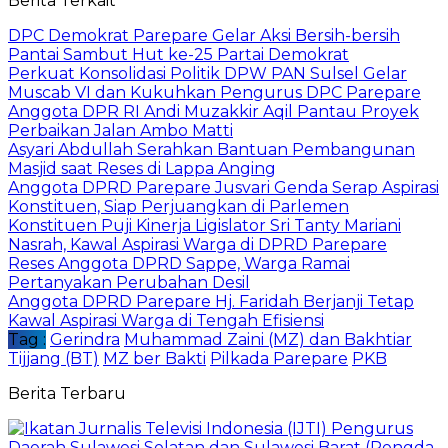
Berita Terkait
DPC Demokrat Parepare Gelar Aksi Bersih-bersih
Pantai Sambut Hut ke-25 Partai Demokrat
Perkuat Konsolidasi Politik DPW PAN Sulsel Gelar
Muscab VI dan Kukuhkan Pengurus DPC Parepare
Anggota DPR RI Andi Muzakkir Aqil Pantau Proyek
Perbaikan Jalan Ambo Matti
Asyari Abdullah Serahkan Bantuan Pembangunan
Masjid saat Reses di Lappa Anging
Anggota DPRD Parepare Jusvari Genda Serap Aspirasi
Konstituen, Siap Perjuangkan di Parlemen
Konstituen Puji Kinerja Ligislator Sri Tanty Mariani
Nasrah, Kawal Aspirasi Warga di DPRD Parepare
Reses Anggota DPRD Sappe, Warga Ramai
Pertanyakan Perubahan Desil
Anggota DPRD Parepare Hj. Faridah Berjanji Tetap
Kawal Aspirasi Warga di Tengah Efisiensi
Tag :
Gerindra
Muhammad Zaini (MZ) dan Bakhtiar
Tijjang (BT)
MZ ber Bakti
Pilkada Parepare
PKB
Berita Terbaru