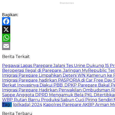
Bagikan:
Facebook
X
WhatsApp
Email
Berita Terkait
Pegawai Lapas Parepare Jalani Tes Urine Dukung 15 P
Beroperasi Ilegal di Parepare, Jaringan MyRepublic T
Imigrasi Parepare Limpahkan Deteni WN Kamerun ke
Imigrasi Parepare hadirkan PASPORIA di Car Free Day 
Berkat Inovasinya Diakui PBB, DPKP Parepare Bakal Pe
Imigrasi Parepare Hadirkan Perwakilan Ombudsman R
Sappe Anggota DPRD Mengamuk Bela PKL Ditertibkan
WBP Rutan Barru Produksi Sabun Cuci Piring Sendiri
Tag :
(pilkada) 2024
Kapolres Parepare AKBP Arman Mu
Berita Terbaru