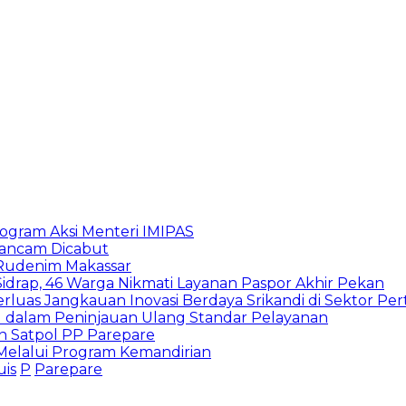
rogram Aksi Menteri IMIPAS
erancam Dicabut
 Rudenim Makassar
Sidrap, 46 Warga Nikmati Layanan Paspor Akhir Pekan
rluas Jangkauan Inovasi Berdaya Srikandi di Sektor Per
I dalam Peninjauan Ulang Standar Pelayanan
 Satpol PP Parepare
 Melalui Program Kemandirian
is
P
Parepare