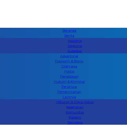
Beranda
Berita
Nasional
Regional
Sulselbar
Advertorial
Ekonomi & Bisnis
Olahraga
Politik
Pendidikan
Hukum & Kriminal
Peristiwa
Pemerintahan
Lainnya
Hiburan & Gaya Hidup
Kesehatan
Komunitas
Ragam
Teknologi