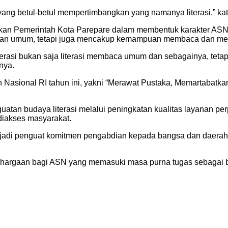
ang betul-betul mempertimbangkan yang namanya literasi,” ka
akan Pemerintah Kota Parepare dalam membentuk karakter ASN
ahuan umum, tetapi juga mencakup kemampuan membaca dan me
rasi bukan saja literasi membaca umum dan sebagainya, tetapi 
nya.
Nasional RI tahun ini, yakni “Merawat Pustaka, Memartabatka
atan budaya literasi melalui peningkatan kualitas layanan per
diakses masyarakat.
adi penguat komitmen pengabdian kepada bangsa dan daerah 
ghargaan bagi ASN yang memasuki masa purna tugas sebagai b