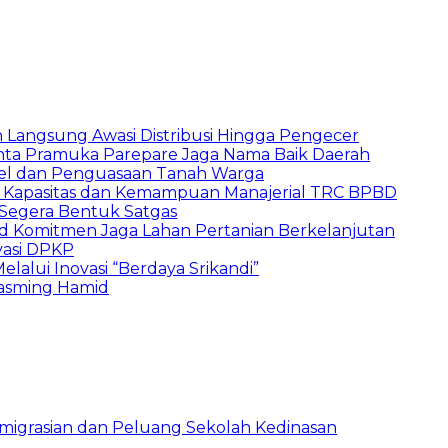
un Langsung Awasi Distribusi Hingga Pengecer
inta Pramuka Parepare Jaga Nama Baik Daerah
skel dan Penguasaan Tanah Warga
n Kapasitas dan Kemampuan Manajerial TRC BPBD
Segera Bentuk Satgas
d Komitmen Jaga Lahan Pertanian Berkelanjutan
vasi DPKP
elalui Inovasi “Berdaya Srikandi”
asming Hamid
eimigrasian dan Peluang Sekolah Kedinasan