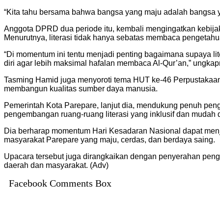
“Kita tahu bersama bahwa bangsa yang maju adalah bangsa y
Anggota DPRD dua periode itu, kembali mengingatkan kebij
Menurutnya, literasi tidak hanya sebatas membaca penget
“Di momentum ini tentu menjadi penting bagaimana supaya lite
diri agar lebih maksimal hafalan membaca Al-Qur’an,” ungkap
Tasming Hamid juga menyoroti tema HUT ke-46 Perpustakaan 
membangun kualitas sumber daya manusia.
Pemerintah Kota Parepare, lanjut dia, mendukung penuh pengu
pengembangan ruang-ruang literasi yang inklusif dan mudah 
Dia berharap momentum Hari Kesadaran Nasional dapat menj
masyarakat Parepare yang maju, cerdas, dan berdaya saing.
Upacara tersebut juga dirangkaikan dengan penyerahan pen
daerah dan masyarakat. (Adv)
Facebook Comments Box