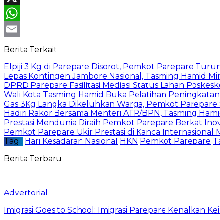
X
WhatsApp
Email
Berita Terkait
Elpiji 3 Kg di Parepare Disorot, Pemkot Parepare Tur
Lepas Kontingen Jambore Nasional, Tasming Hamid M
DPRD Parepare Fasilitasi Mediasi Status Lahan Poske
Wali Kota Tasming Hamid Buka Pelatihan Peningkata
Gas 3Kg Langka Dikeluhkan Warga, Pemkot Parepare 
Hadiri Rakor Bersama Menteri ATR/BPN, Tasming Hami
Prestasi Mendunia Diraih Pemkot Parepare Berkat Ino
Pemkot Parepare Ukir Prestasi di Kanca Internasional M
Tag :
Hari Kesadaran Nasional
HKN
Pemkot Parepare
T
Berita Terbaru
Advertorial
Imigrasi Goes to School: Imigrasi Parepare Kenalkan K