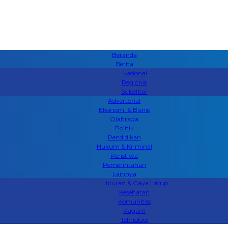
Beranda
Berita
Nasional
Regional
Sulselbar
Advertorial
Ekonomi & Bisnis
Olahraga
Politik
Pendidikan
Hukum & Kriminal
Peristiwa
Pemerintahan
Lainnya
Hiburan & Gaya Hidup
Kesehatan
Komunitas
Ragam
Teknologi