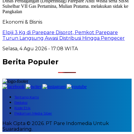
Ekonomi & Bisnis
Elpiji 3 Kg di Parepare Disorot, Pemkot Parepare
Turun Langsung Awasi Distribusi Hingga Pengecer
Selasa, 4 Agu 2026 - 17:08 WITA
Berita Populer
Tentang Kami
Redaksi
Kode Etik
Pedoman Media Siber
Hak Cipta © 2026. PT Pare Indomedia Untuk
Suaradaring.