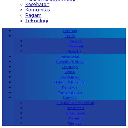
Kesehatan
Komunitas
Ragam
Teknologi
Beranda
Berita
Nasional
Regional
Sulselbar
Advertorial
Ekonomi & Bisnis
Olahraga
Politik
Pendidikan
Hukum & Kriminal
Peristiwa
Pemerintahan
Lainnya
Hiburan & Gaya Hidup
Kesehatan
Komunitas
Ragam
Teknologi