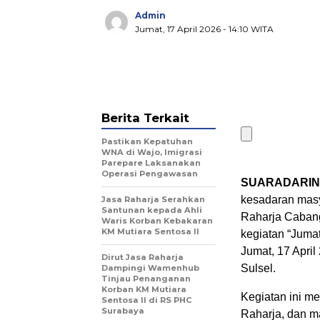
Admin
Jumat, 17 April 2026
- 14:10 WITA
Berita Terkait
Pastikan Kepatuhan
WNA di Wajo, Imigrasi
Parepare Laksanakan
Operasi Pengawasan
SUARADARIN
kesadaran masy
Jasa Raharja Serahkan
Santunan kepada Ahli
Raharja Cabang 
Waris Korban Kebakaran
KM Mutiara Sentosa II
kegiatan “Juma
Jumat, 17 April
Dirut Jasa Raharja
Sulsel.
Dampingi Wamenhub
Tinjau Penanganan
Korban KM Mutiara
Kegiatan ini me
Sentosa II di RS PHC
Surabaya
Raharja, dan m