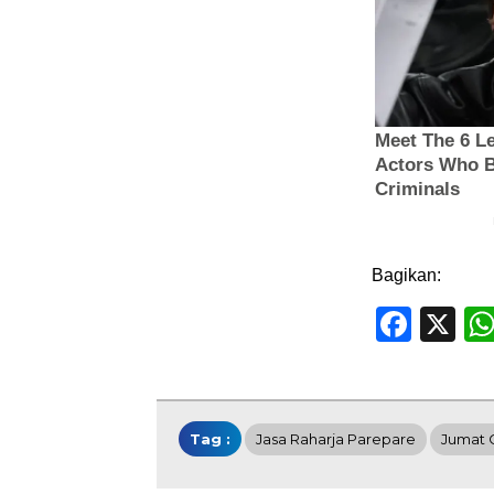
Bagikan:
Face
X
Tag :
Jasa Raharja Parepare
Jumat 