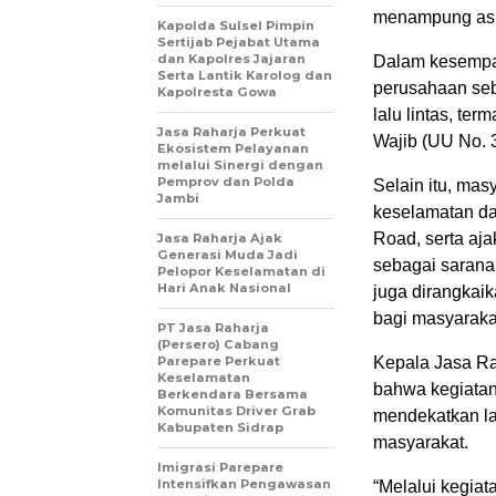
menampung aspir
Kapolda Sulsel Pimpin
Sertijab Pejabat Utama
dan Kapolres Jajaran
Dalam kesempat
Serta Lantik Karolog dan
perusahaan seb
Kapolresta Gowa
lalu lintas, te
Jasa Raharja Perkuat
Wajib (UU No. 
Ekosistem Pelayanan
melalui Sinergi dengan
Pemprov dan Polda
Selain itu, ma
Jambi
keselamatan da
Road, serta aj
Jasa Raharja Ajak
Generasi Muda Jadi
sebagai sarana 
Pelopor Keselamatan di
Hari Anak Nasional
juga dirangkai
bagi masyarakat
PT Jasa Raharja
(Persero) Cabang
Parepare Perkuat
Kepala Jasa R
Keselamatan
bahwa kegiatan
Berkendara Bersama
Komunitas Driver Grab
mendekatkan la
Kabupaten Sidrap
masyarakat.
Imigrasi Parepare
Intensifkan Pengawasan
“Melalui kegiat