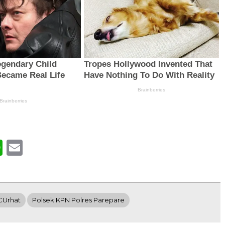
book
WhatsApp
Email
CUrhat
Polsek KPN Polres Parepare