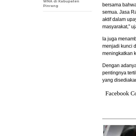
WNA di Kabupaten
bersama bahwa 
Pinrang
semua. Jasa Rah
aktif dalam up
masyarakat,” uj
Ia juga menamb
menjadi kunci 
meningkatkan k
Dengan adanya 
pentingnya tert
yang disediaka
Facebook C