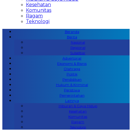
Kesehatan
Komunitas
Ragam
Teknologi
Beranda
Berita
Nasional
Regional
Sulselbar
Advertorial
Ekonomi & Bisnis
Olahraga
Politik
Pendidikan
Hukum & Kriminal
Peristiwa
Pemerintahan
Lainnya
Hiburan & Gaya Hidup
Kesehatan
Komunitas
Ragam
Teknologi