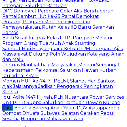
Ringankan Beban Korban Kebakaran, GAPEMBI
Parepare Salurkan Bantuan
DPC Demokrat Parepare Gelar Aksi Bersih-bersih
Pantai Sambut Hut ke-25 Partai Demokrat
Dukung Program Menteri Imigrasi dan
Pemasyarakatan, Rutan Kelas IIB Barru Serahkan
Bansos
Bakti Sosial Imigrasi Kelas II TPI Parepare Melalui
Program Orang Tua Asuh Anak Stunting
Sambut Hari Bhayangkara, Ketua PPM Parepare Ajak
Masyarakat Dukung Polri Wujudkan Kota yang Aman
dan Maju
Perluas Manfaat bagi Masyarakat Melalui Semangat
Kebersamaan, Telkomsel Salurkan Hewan Kurban
Iduladha 1447 H
Momen HUT ke-74 PT PELNI, Slamet Hari Santoso
Ajak Jajarannya Jadikan Penggerak Peningkatan
Kinerja
Idul Adha 1447 Hijiriah, PLN Nusantara Power Services
unit PLTD Suppa Salurkan Bantuan Hewan Kurban
Tag :
Belanja Bareng Anak Yatim
DDV Ajatappareng
Dompet Dhuafa Sulawesi Selatan
Gerakan Peduli
Sesama
Himpunan Mahasiswa Islam