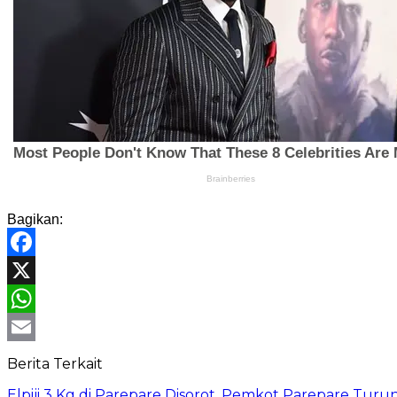
Bagikan:
Facebook
X
WhatsApp
Email
Berita Terkait
Elpiji 3 Kg di Parepare Disorot, Pemkot Parepare Tur