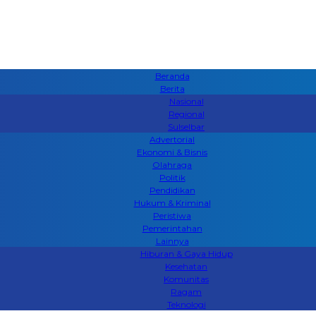
Beranda
Berita
Nasional
Regional
Sulselbar
Advertorial
Ekonomi & Bisnis
Olahraga
Politik
Pendidikan
Hukum & Kriminal
Peristiwa
Pemerintahan
Lainnya
Hiburan & Gaya Hidup
Kesehatan
Komunitas
Ragam
Teknologi