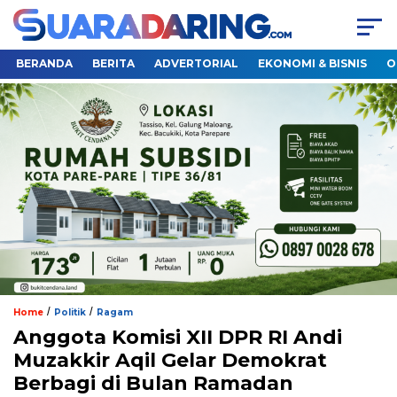
BERANDA
BERITA
ADVERTORIAL
EKONOMI & BISNIS
O
/
/
Home
Politik
Ragam
Anggota Komisi XII DPR RI Andi
Muzakkir Aqil Gelar Demokrat
Berbagi di Bulan Ramadan