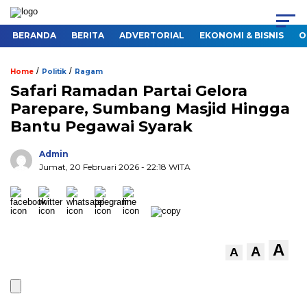
BERANDA
BERITA
ADVERTORIAL
EKONOMI & BISNIS
O
/
/
Home
Politik
Ragam
Safari Ramadan Partai Gelora
Parepare, Sumbang Masjid Hingga
Bantu Pegawai Syarak
Admin
Jumat, 20 Februari 2026
- 22:18 WITA
A
A
A