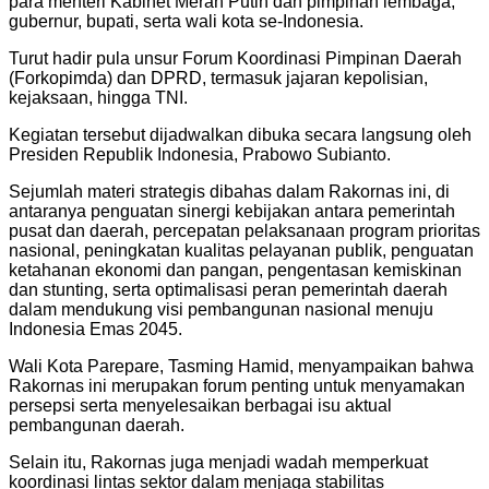
para menteri Kabinet Merah Putih dan pimpinan lembaga,
gubernur, bupati, serta wali kota se-Indonesia.
Turut hadir pula unsur Forum Koordinasi Pimpinan Daerah
(Forkopimda) dan DPRD, termasuk jajaran kepolisian,
kejaksaan, hingga TNI.
Kegiatan tersebut dijadwalkan dibuka secara langsung oleh
Presiden Republik Indonesia, Prabowo Subianto.
Sejumlah materi strategis dibahas dalam Rakornas ini, di
antaranya penguatan sinergi kebijakan antara pemerintah
pusat dan daerah, percepatan pelaksanaan program prioritas
nasional, peningkatan kualitas pelayanan publik, penguatan
ketahanan ekonomi dan pangan, pengentasan kemiskinan
dan stunting, serta optimalisasi peran pemerintah daerah
dalam mendukung visi pembangunan nasional menuju
Indonesia Emas 2045.
Wali Kota Parepare, Tasming Hamid, menyampaikan bahwa
Rakornas ini merupakan forum penting untuk menyamakan
persepsi serta menyelesaikan berbagai isu aktual
pembangunan daerah.
Selain itu, Rakornas juga menjadi wadah memperkuat
koordinasi lintas sektor dalam menjaga stabilitas