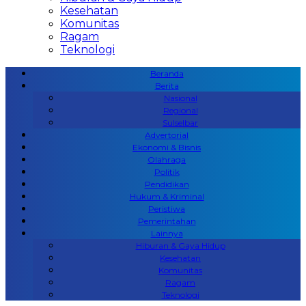
Kesehatan
Komunitas
Ragam
Teknologi
Beranda
Berita
Nasional
Regional
Sulselbar
Advertorial
Ekonomi & Bisnis
Olahraga
Politik
Pendidikan
Hukum & Kriminal
Peristiwa
Pemerintahan
Lainnya
Hiburan & Gaya Hidup
Kesehatan
Komunitas
Ragam
Teknologi