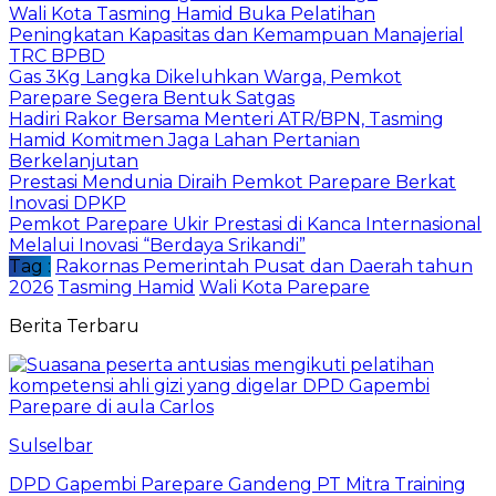
Wali Kota Tasming Hamid Buka Pelatihan
Peningkatan Kapasitas dan Kemampuan Manajerial
TRC BPBD
Gas 3Kg Langka Dikeluhkan Warga, Pemkot
Parepare Segera Bentuk Satgas
Hadiri Rakor Bersama Menteri ATR/BPN, Tasming
Hamid Komitmen Jaga Lahan Pertanian
Berkelanjutan
Prestasi Mendunia Diraih Pemkot Parepare Berkat
Inovasi DPKP
Pemkot Parepare Ukir Prestasi di Kanca Internasional
Melalui Inovasi “Berdaya Srikandi”
Tag :
Rakornas Pemerintah Pusat dan Daerah tahun
2026
Tasming Hamid
Wali Kota Parepare
Berita Terbaru
Sulselbar
DPD Gapembi Parepare Gandeng PT Mitra Training