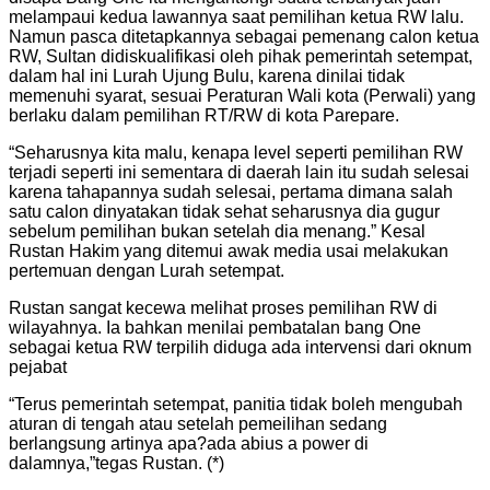
melampaui kedua lawannya saat pemilihan ketua RW lalu.
Namun pasca ditetapkannya sebagai pemenang calon ketua
RW, Sultan didiskualifikasi oleh pihak pemerintah setempat,
dalam hal ini Lurah Ujung Bulu, karena dinilai tidak
memenuhi syarat, sesuai Peraturan Wali kota (Perwali) yang
berlaku dalam pemilihan RT/RW di kota Parepare.
“Seharusnya kita malu, kenapa level seperti pemilihan RW
terjadi seperti ini sementara di daerah lain itu sudah selesai
karena tahapannya sudah selesai, pertama dimana salah
satu calon dinyatakan tidak sehat seharusnya dia gugur
sebelum pemilihan bukan setelah dia menang.” Kesal
Rustan Hakim yang ditemui awak media usai melakukan
pertemuan dengan Lurah setempat.
Rustan sangat kecewa melihat proses pemilihan RW di
wilayahnya. Ia bahkan menilai pembatalan bang One
sebagai ketua RW terpilih diduga ada intervensi dari oknum
pejabat
“Terus pemerintah setempat, panitia tidak boleh mengubah
aturan di tengah atau setelah pemeilihan sedang
berlangsung artinya apa?ada abius a power di
dalamnya,”tegas Rustan. (*)