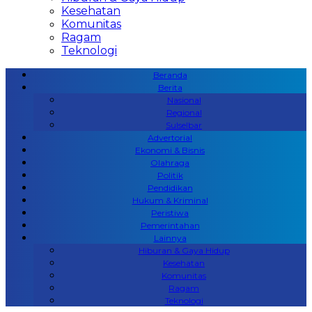
Kesehatan
Komunitas
Ragam
Teknologi
Beranda
Berita
Nasional
Regional
Sulselbar
Advertorial
Ekonomi & Bisnis
Olahraga
Politik
Pendidikan
Hukum & Kriminal
Peristiwa
Pemerintahan
Lainnya
Hiburan & Gaya Hidup
Kesehatan
Komunitas
Ragam
Teknologi