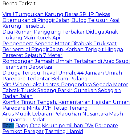
Email
Berita Terkait
Viral! Tumpukan Karung Beras SPHP Bekas
Ditemukan di Pinggir Jalan, Bulog Telusuri Asal
Karung Tersebut
Dua Rumah Panggung Terbakar Diduga Anak
Tukang Main Korek Api
Pengendera Sepeda Motor Ditabrak Truk saat
Berhenti di Pinggir Jalan, Korban Terjepit Hingga
Terseret Sejauh 7 Meter
Rombongan Jemaah Umrah Tertahan di Arab Saudi
Terancam Deportasi
Diduga Tertipu Travel Umrah, 44 Jamaah Umrah
Parepare Terlantar Belum Pulang
Viral! Video Laka Lantas, Pengendara Sepeda Motor
Tabrak Truck Sedang Parkir Gunakan Sebagian
Badan Jalan
Konflik Timur Tengah, Kementerian Haji dan Umrah
Parepare Minta JCH Tetap Tenang
Arus Mudik Lebaran Pelabuhan Nusantara Masih
Terpantau Padat
Tag :
Bang One
Kisruh pemilihan RW
Parepare
Pemkot Parepar
Tasming Hamid