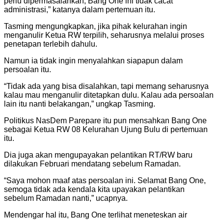
perlu dipermasalahkan, Bang One ini tidak cacat
administrasi,” katanya dalam pertemuan itu.
Tasming mengungkapkan, jika pihak kelurahan ingin
menganulir Ketua RW terpilih, seharusnya melalui proses
penetapan terlebih dahulu.
Namun ia tidak ingin menyalahkan siapapun dalam
persoalan itu.
“Tidak ada yang bisa disalahkan, tapi memang seharusnya
kalau mau menganulir ditetapkan dulu. Kalau ada persoalan
lain itu nanti belakangan,” ungkap Tasming.
Politikus NasDem Parepare itu pun mensahkan Bang One
sebagai Ketua RW 08 Kelurahan Ujung Bulu di pertemuan
itu.
Dia juga akan mengupayakan pelantikan RT/RW baru
dilakukan Februari mendatang sebelum Ramadan.
“Saya mohon maaf atas persoalan ini. Selamat Bang One,
semoga tidak ada kendala kita upayakan pelantikan
sebelum Ramadan nanti,” ucapnya.
Mendengar hal itu, Bang One terlihat meneteskan air