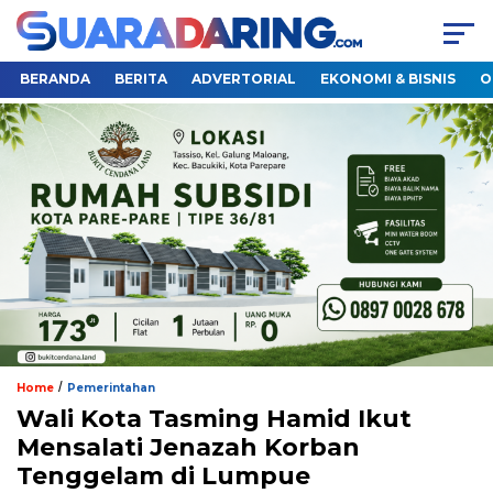
BERANDA
BERITA
ADVERTORIAL
EKONOMI & BISNIS
O
/
Home
Pemerintahan
Wali Kota Tasming Hamid Ikut
Mensalati Jenazah Korban
Tenggelam di Lumpue