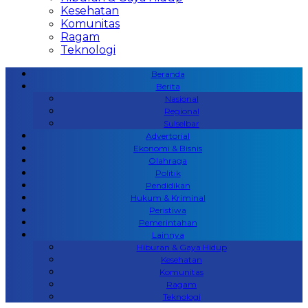
Kesehatan
Komunitas
Ragam
Teknologi
Beranda
Berita
Nasional
Regional
Sulselbar
Advertorial
Ekonomi & Bisnis
Olahraga
Politik
Pendidikan
Hukum & Kriminal
Peristiwa
Pemerintahan
Lainnya
Hiburan & Gaya Hidup
Kesehatan
Komunitas
Ragam
Teknologi