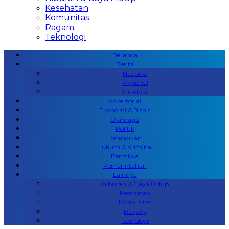
Kesehatan
Komunitas
Ragam
Teknologi
Beranda
Berita
Nasional
Regional
Sulselbar
Advertorial
Ekonomi & Bisnis
Olahraga
Politik
Pendidikan
Hukum & Kriminal
Peristiwa
Pemerintahan
Lainnya
Hiburan & Gaya Hidup
Kesehatan
Komunitas
Ragam
Teknologi