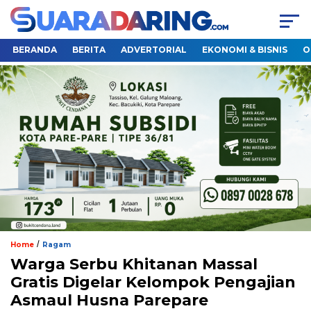
BERANDA
BERITA
ADVERTORIAL
EKONOMI & BISNIS
O
/
Home
Ragam
Warga Serbu Khitanan Massal
Gratis Digelar Kelompok Pengajian
Asmaul Husna Parepare