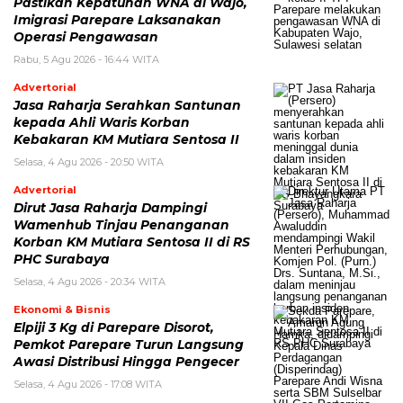
Pastikan Kepatuhan WNA di Wajo,
Imigrasi Parepare Laksanakan
Operasi Pengawasan
Rabu, 5 Agu 2026 - 16:44 WITA
Advertorial
Jasa Raharja Serahkan Santunan
kepada Ahli Waris Korban
Kebakaran KM Mutiara Sentosa II
Selasa, 4 Agu 2026 - 20:50 WITA
Advertorial
Dirut Jasa Raharja Dampingi
Wamenhub Tinjau Penanganan
Korban KM Mutiara Sentosa II di RS
PHC Surabaya
Selasa, 4 Agu 2026 - 20:34 WITA
Ekonomi & Bisnis
Elpiji 3 Kg di Parepare Disorot,
Pemkot Parepare Turun Langsung
Awasi Distribusi Hingga Pengecer
Selasa, 4 Agu 2026 - 17:08 WITA