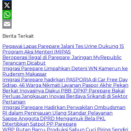
Facebook
X
WhatsApp
Email
Berita Terkait
Pegawai Lapas Parepare Jalani Tes Urine Dukung 15
Program Aksi Menteri IMIPAS
Beroperasi Ilegal di Parepare, Jaringan MyRepublic
Terancam Dicabut
Imigrasi Parepare Limpahkan Deteni WN Kamerun ke
Rudenim Makassar
Imigrasi Parepare hadirkan PASPORIA di Car Free Day
Sidrap, 46 Warga Nikmati Layanan Paspor Akhir Pekan
Berkat Inovasinya Diakui PBB, DPKP Parepare Bakal
Perluas Jangkauan Inovasi Berdaya Srikandi di Sektor
Pertanian
Imigrasi Parepare Hadirkan Perwakilan Ombudsman
RI dalam Peninjauan Ulang Standar Pelayanan
Sappe Anggota DPRD Mengamuk Bela PKL
Ditertibkan Satpol PP Parepare
WBP Rutan Barru Produksi Sabun Cuci Piring Sendiri