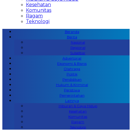
Kesehatan
Komunitas
Ragam
Teknologi
Beranda
Berita
Nasional
Regional
Sulselbar
Advertorial
Ekonomi & Bisnis
Olahraga
Politik
Pendidikan
Hukum & Kriminal
Peristiwa
Pemerintahan
Lainnya
Hiburan & Gaya Hidup
Kesehatan
Komunitas
Ragam
Teknologi