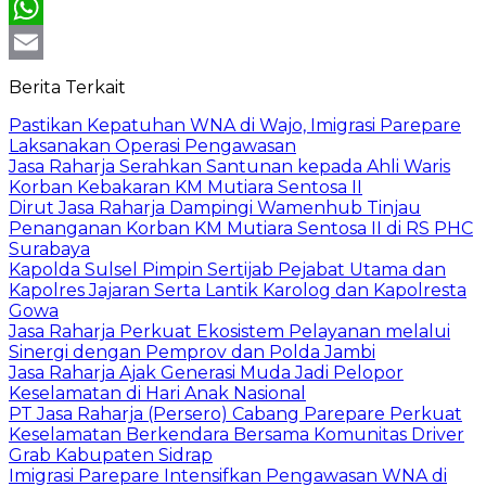
X
WhatsApp
Email
Berita Terkait
Pastikan Kepatuhan WNA di Wajo, Imigrasi Parepare
Laksanakan Operasi Pengawasan
Jasa Raharja Serahkan Santunan kepada Ahli Waris
Korban Kebakaran KM Mutiara Sentosa II
Dirut Jasa Raharja Dampingi Wamenhub Tinjau
Penanganan Korban KM Mutiara Sentosa II di RS PHC
Surabaya
Kapolda Sulsel Pimpin Sertijab Pejabat Utama dan
Kapolres Jajaran Serta Lantik Karolog dan Kapolresta
Gowa
Jasa Raharja Perkuat Ekosistem Pelayanan melalui
Sinergi dengan Pemprov dan Polda Jambi
Jasa Raharja Ajak Generasi Muda Jadi Pelopor
Keselamatan di Hari Anak Nasional
PT Jasa Raharja (Persero) Cabang Parepare Perkuat
Keselamatan Berkendara Bersama Komunitas Driver
Grab Kabupaten Sidrap
Imigrasi Parepare Intensifkan Pengawasan WNA di