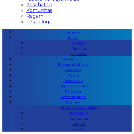
Kesehatan
Komunitas
Ragam
Teknologi
Beranda
Berita
Nasional
Regional
Sulselbar
Advertorial
Ekonomi & Bisnis
Olahraga
Politik
Pendidikan
Hukum & Kriminal
Peristiwa
Pemerintahan
Lainnya
Hiburan & Gaya Hidup
Kesehatan
Komunitas
Ragam
Teknologi