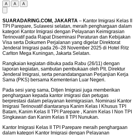
A
A
A
SUARADARING.COM, JAKARTA
– Kantor Imigrasi Kelas II
TPI Parepare, Sulawesi selatan, meraih penghargaan dalam
kategori Kantor Imigrasi dengan Pelayanan Keimigrasian
Terinovatif pada Rapat Diseminasi Peraturan dan Kebijakan
Visa serta Dokumen Perjalanan yang digelar Direktorat
Jenderal Imigrasi pada 26–28 November 2025 di Hotel Ritz
Carlton Mega Kuningan, Jakarta Selatan.
Rangkaian kegiatan dibuka pada Rabu (26/11) dengan
laporan kegiatan, sambutan pembukaan oleh Plt. Direktur
Jenderal Imigrasi, serta penandatanganan Perjanjian Kerja
Sama (PKS) bersama Kementerian Luar Negeri.
Pada sesi yang sama, Ditjen Imigrasi juga memberikan
penghargaan kepada kantor imigrasi dan petugas
berprestasi dalam pelayanan keimigrasian. Nominasi Kantor
Imigrasi Terinovatif diantaranya Kanim Kelas I Khusus TPI
Batam, Kanim Kelas II TPI Parepare , Kanim Kelas I Non TPI
Singkawan dan Kanim Kelas II TPI Nunukan.
Kantor Imigrasi Kelas II TPI Parepare meraih penghargaan
dalam kategori Kantor Imigrasi dengan Pelayanan