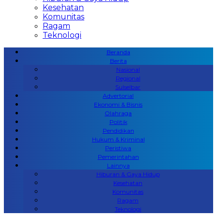
Kesehatan
Komunitas
Ragam
Teknologi
Beranda
Berita
Nasional
Regional
Sulselbar
Advertorial
Ekonomi & Bisnis
Olahraga
Politik
Pendidikan
Hukum & Kriminal
Peristiwa
Pemerintahan
Lainnya
Hiburan & Gaya Hidup
Kesehatan
Komunitas
Ragam
Teknologi