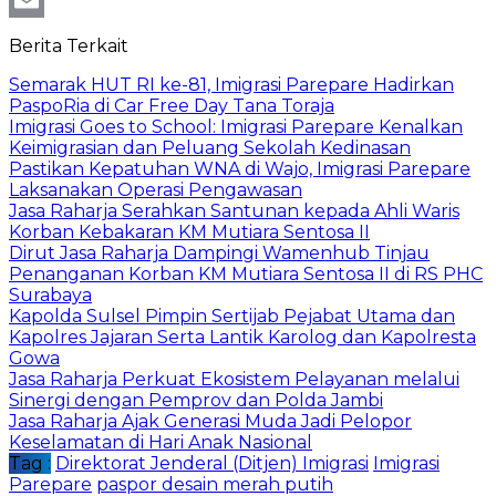
Email
Berita Terkait
Semarak HUT RI ke-81, Imigrasi Parepare Hadirkan
PaspoRia di Car Free Day Tana Toraja
Imigrasi Goes to School: Imigrasi Parepare Kenalkan
Keimigrasian dan Peluang Sekolah Kedinasan
Pastikan Kepatuhan WNA di Wajo, Imigrasi Parepare
Laksanakan Operasi Pengawasan
Jasa Raharja Serahkan Santunan kepada Ahli Waris
Korban Kebakaran KM Mutiara Sentosa II
Dirut Jasa Raharja Dampingi Wamenhub Tinjau
Penanganan Korban KM Mutiara Sentosa II di RS PHC
Surabaya
Kapolda Sulsel Pimpin Sertijab Pejabat Utama dan
Kapolres Jajaran Serta Lantik Karolog dan Kapolresta
Gowa
Jasa Raharja Perkuat Ekosistem Pelayanan melalui
Sinergi dengan Pemprov dan Polda Jambi
Jasa Raharja Ajak Generasi Muda Jadi Pelopor
Keselamatan di Hari Anak Nasional
Tag :
Direktorat Jenderal (Ditjen) Imigrasi
Imigrasi
Parepare
paspor desain merah putih