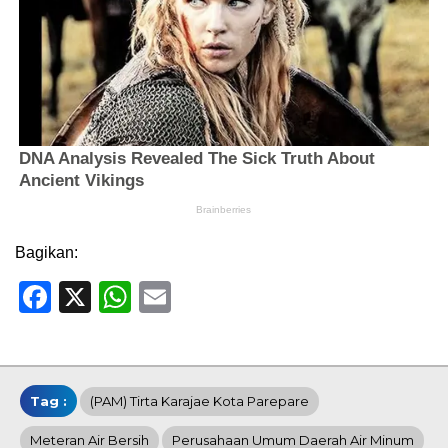
Bagikan:
Facebook
X
WhatsApp
Email
Tag :
(PAM) Tirta Karajae Kota Parepare
Meteran Air Bersih
Perusahaan Umum Daerah Air Minum