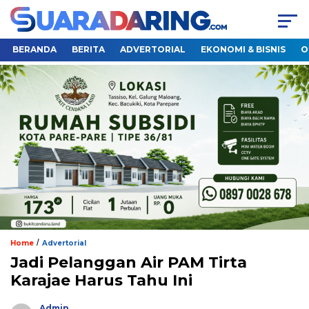
BERANDA
BERITA
ADVERTORIAL
EKONOMI & BISNIS
O
/
Home
Advertorial
Jadi Pelanggan Air PAM Tirta
Karajae Harus Tahu Ini
Admin